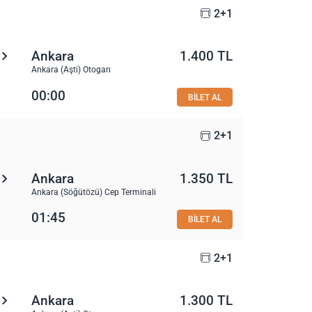
2+1
Ankara
1.400 TL
Ankara (Aşti) Otogarı
00:00
BİLET AL
2+1
Ankara
1.350 TL
Ankara (Söğütözü) Cep Terminali
01:45
BİLET AL
2+1
Ankara
1.300 TL