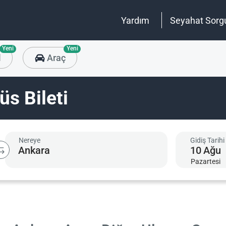
Yardım
Seyahat Sorg
Yeni
Yeni
l
Araç
üs Bileti
Nereye
Gidiş Tarihi
10
Ağu
Pazartesi