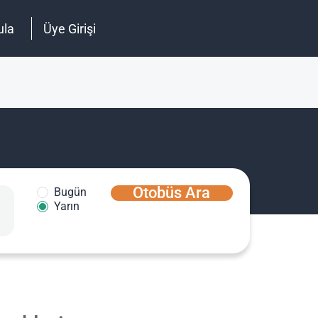
ula
Üye Girişi
Otobüs Ara
Bugün
Yarın