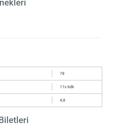
nekleri
78
11s 6dk
4,8
iletleri