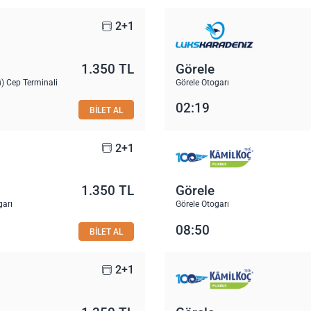
2+1
1.350 TL
Görele
) Cep Terminali
Görele Otogarı
02:19
BİLET AL
2+1
1.350 TL
Görele
garı
Görele Otogarı
08:50
BİLET AL
2+1