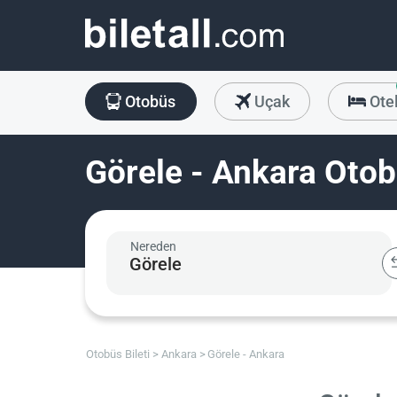
Otobüs
Uçak
Ote
Görele - Ankara Otob
Nereden
Otobüs Bileti
Ankara
Görele - Ankara