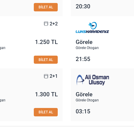
20:30
BİLET AL
2+2
1.250 TL
Görele
garı
Görele Otogarı
21:55
BİLET AL
2+1
1.300 TL
Görele
garı
Görele Otogarı
03:15
BİLET AL