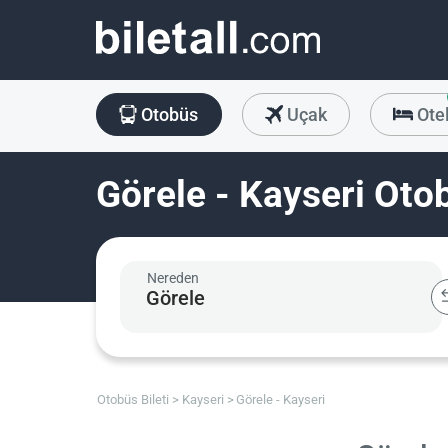
Otobüs
Uçak
Ote
Görele - Kayseri Otob
Nereden
Otobüs Bileti
Kayseri
Görele - Kayseri