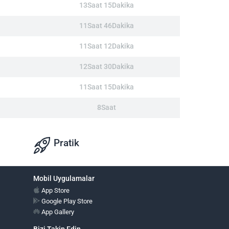
13Saat 15Dakika
11Saat 46Dakika
11Saat 12Dakika
12Saat 30Dakika
11Saat 15Dakika
8Saat
Pratik
Mobil Uygulamalar
App Store
Google Play Store
App Gallery