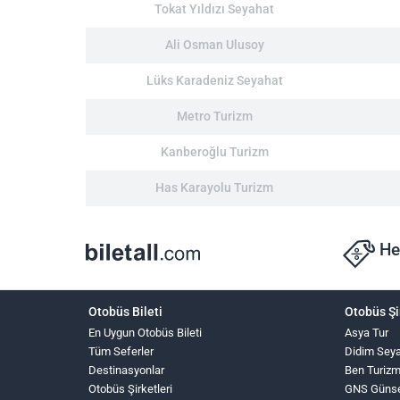
Tokat Yıldızı Seyahat
Ali Osman Ulusoy
Lüks Karadeniz Seyahat
Metro Turizm
Kanberoğlu Turizm
Has Karayolu Turizm
He
Otobüs Bileti
Otobüs Şi
En Uygun Otobüs Bileti
Asya Tur
Tüm Seferler
Didim Sey
Destinasyonlar
Ben Turiz
Otobüs Şirketleri
GNS Güns