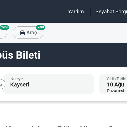
Yardım
Seyahat Sorg
Yeni
Yeni
l
Araç
üs Bileti
Nereye
Gidiş Tarihi
10
Ağu
Pazartesi