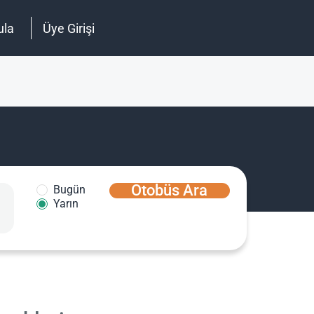
ula
Üye Girişi
Otobüs Ara
Bugün
Yarın