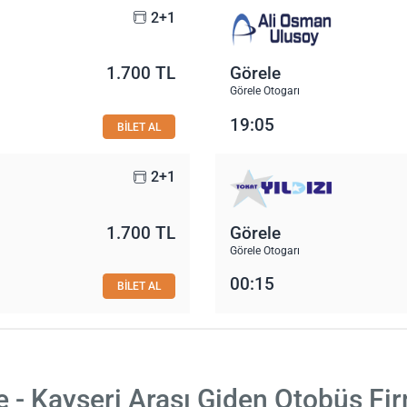
2+1
1.700 TL
Görele
Görele Otogarı
19:05
BİLET AL
2+1
1.700 TL
Görele
Görele Otogarı
00:15
BİLET AL
e - Kayseri Arası Giden Otobüs Fir