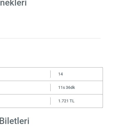
nekleri
14
11s 36dk
1.721 TL
iletleri