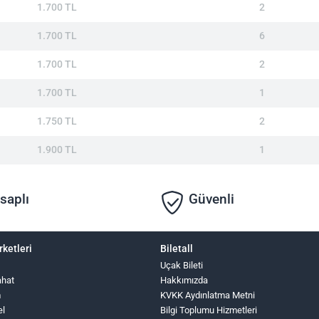
1.700 TL
2
1.700 TL
6
1.700 TL
2
1.700 TL
1
1.750 TL
2
1.900 TL
1
saplı
Güvenli
rketleri
Biletall
Uçak Bileti
ahat
Hakkımızda
m
KVKK Aydınlatma Metni
el
Bilgi Toplumu Hizmetleri