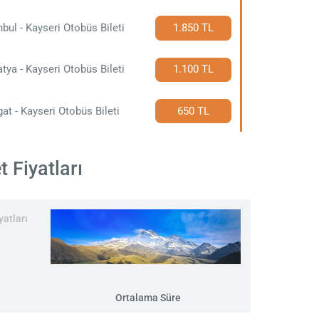
nbul - Kayseri Otobüs Bileti
1.850 TL
tya - Kayseri Otobüs Bileti
1.100 TL
at - Kayseri Otobüs Bileti
650 TL
 Fiyatları
yatları
Ortalama Süre