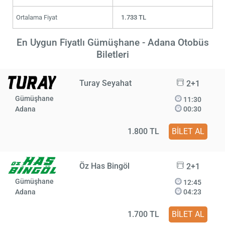
Ortalama Fiyat
1.733 TL
En Uygun Fiyatlı Gümüşhane - Adana Otobüs
Biletleri
Turay Seyahat
2+1
Gümüşhane
11:30
Adana
00:30
1.800 TL
BİLET AL
Öz Has Bingöl
2+1
Gümüşhane
12:45
Adana
04:23
1.700 TL
BİLET AL