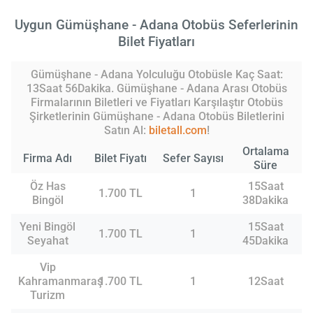
Uygun Gümüşhane - Adana Otobüs Seferlerinin
Bilet Fiyatları
Gümüşhane - Adana Yolculuğu Otobüsle Kaç Saat:
13Saat 56Dakika. Gümüşhane - Adana Arası Otobüs
Firmalarının Biletleri ve Fiyatları Karşılaştır Otobüs
Şirketlerinin Gümüşhane - Adana Otobüs Biletlerini
Satın Al:
biletall.com
!
Ortalama
Firma Adı
Bilet Fiyatı
Sefer Sayısı
Süre
Öz Has
15Saat
1.700 TL
1
Bingöl
38Dakika
Yeni Bingöl
15Saat
1.700 TL
1
Seyahat
45Dakika
Vip
Kahramanmaraş
1.700 TL
1
12Saat
Turizm