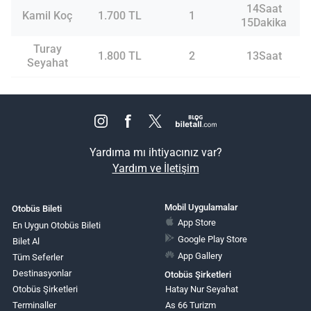
14Saat
Kamil Koç
1.700 TL
1
15Dakika
Turay
1.800 TL
2
13Saat
Seyahat
Yardıma mı ihtiyacınız var?
Yardım ve İletişim
Mobil Uygulamalar
Otobüs Bileti
App Store
En Uygun Otobüs Bileti
Google Play Store
Bilet Al
App Gallery
Tüm Seferler
Destinasyonlar
Otobüs Şirketleri
Otobüs Şirketleri
Hatay Nur Seyahat
Terminaller
As 66 Turizm