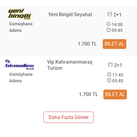
Yeni Bingöl Seyahat
2+1
Gümüşhane
14:00
Adana
05:45
1.700 TL
BİLET AL
Vip Kahramanmaraş
2+1
Turizm
Gümüşhane
17:45
Adana
05:45
1.700 TL
BİLET AL
Daha Fazla Göster