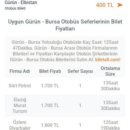
Gürün - Elbistan
400 TL
Otobüs Bileti
Uygun Gürün - Bursa Otobüs Seferlerinin Bilet
Fiyatları
Gürün - Bursa Yolculuğu Otobüsle Kaç Saat: 12Saat
47Dakika. Gürün - Bursa Arası Otobüs Firmalarının
Biletleri ve Fiyatları Karşılaştır Otobüs Şirketlerinin
Gürün - Bursa Otobüs Biletlerini Satın Al:
biletall.com
!
Ortalama
Firma Adı
Bilet Fiyatı
Sefer Sayısı
Süre
13Saat
Siirt Petrol
1.700 TL
1
30Dakika
Elazığ
13Saat
Murat
1.700 TL
1
30Dakika
Turizm
Özlem
12Saat
1.800 TL
1
Diyarbakır
19Dakika