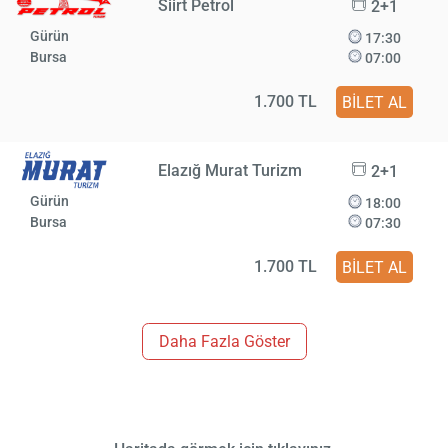
Siirt Petrol
2+1
Gürün
17:30
Bursa
07:00
1.700 TL
BİLET AL
Elazığ Murat Turizm
2+1
Gürün
18:00
Bursa
07:30
1.700 TL
BİLET AL
Daha Fazla Göster