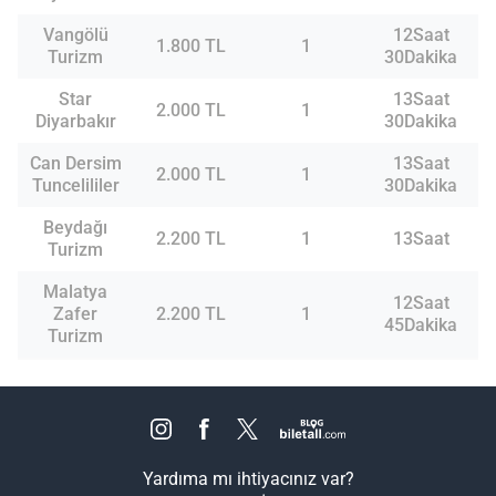
Vangölü
12Saat
1.800 TL
1
Turizm
30Dakika
Star
13Saat
2.000 TL
1
Diyarbakır
30Dakika
Can Dersim
13Saat
2.000 TL
1
Tuncelililer
30Dakika
Beydağı
2.200 TL
1
13Saat
Turizm
Malatya
12Saat
Zafer
2.200 TL
1
45Dakika
Turizm
Yardıma mı ihtiyacınız var?