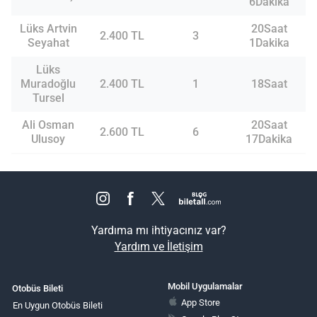
6Dakika
Lüks Artvin
20Saat
2.400 TL
3
Seyahat
1Dakika
Lüks
Muradoğlu
2.400 TL
1
18Saat
Tursel
Ali Osman
20Saat
2.600 TL
6
Ulusoy
17Dakika
Yardıma mı ihtiyacınız var?
Yardım ve İletişim
Mobil Uygulamalar
Otobüs Bileti
App Store
En Uygun Otobüs Bileti