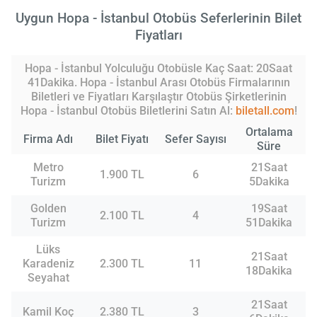
Uygun Hopa - İstanbul Otobüs Seferlerinin Bilet
Fiyatları
Hopa - İstanbul Yolculuğu Otobüsle Kaç Saat: 20Saat
41Dakika. Hopa - İstanbul Arası Otobüs Firmalarının
Biletleri ve Fiyatları Karşılaştır Otobüs Şirketlerinin
Hopa - İstanbul Otobüs Biletlerini Satın Al:
biletall.com
!
Ortalama
Firma Adı
Bilet Fiyatı
Sefer Sayısı
Süre
Metro
21Saat
1.900 TL
6
Turizm
5Dakika
Golden
19Saat
2.100 TL
4
Turizm
51Dakika
Lüks
21Saat
Karadeniz
2.300 TL
11
18Dakika
Seyahat
21Saat
Kamil Koç
2.380 TL
3