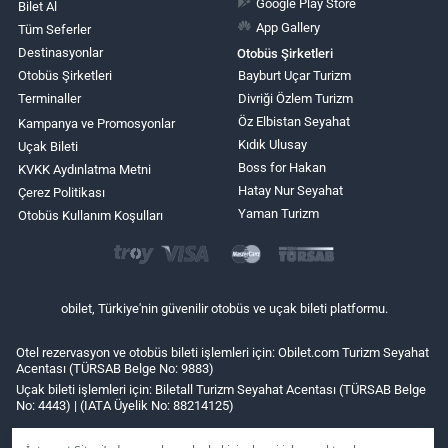
Google Play Store
Bilet Al
App Gallery
Tüm Seferler
Destinasyonlar
Otobüs Şirketleri
Otobüs Şirketleri
Bayburt Uçar Turizm
Terminaller
Divriği Özlem Turizm
Öz Elbistan Seyahat
Kampanya ve Promosyonlar
Kıdık Ulusay
Uçak Bileti
Boss for Hakan
KVKK Aydınlatma Metni
Hatay Nur Seyahat
Çerez Politikası
Yaman Turizm
Otobüs Kullanım Koşulları
obilet, Türkiye'nin güvenilir otobüs ve uçak bileti platformu.
Otel rezervasyon ve otobüs bileti işlemleri için: Obilet.com Turizm Seyahat
Acentası (TÜRSAB Belge No: 9883)
Uçak bileti işlemleri için: Biletall Turizm Seyahat Acentası (TÜRSAB Belge
No: 4443) | (IATA Üyelik No: 88214125)