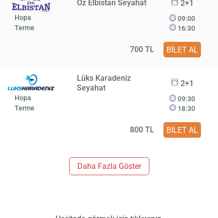
Öz Elbistan Seyahat
2+1
Hopa
09:00
Terme
16:30
700 TL
BİLET AL
Lüks Karadeniz
2+1
Seyahat
Hopa
09:30
Terme
18:30
800 TL
BİLET AL
Daha Fazla Göster