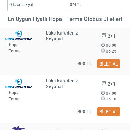
Ortalama Fiyat
874 TL
En Uygun Fiyatlı Hopa - Terme Otobüs Biletleri
Lüks Karadeniz
2+1
Seyahat
Hopa
00:00
Terme
06:25
800 TL
BİLET AL
Lüks Karadeniz
2+1
Seyahat
Hopa
07:00
Terme
15:10
800 TL
BİLET AL