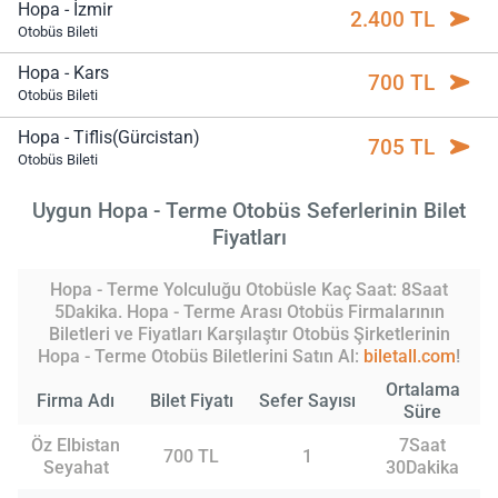
Hopa - İzmir
2.400 TL
Otobüs Bileti
Hopa - Kars
700 TL
Otobüs Bileti
Hopa - Tiflis(Gürcistan)
705 TL
Otobüs Bileti
Uygun Hopa - Terme Otobüs Seferlerinin Bilet
Fiyatları
Hopa - Terme Yolculuğu Otobüsle Kaç Saat: 8Saat
5Dakika. Hopa - Terme Arası Otobüs Firmalarının
Biletleri ve Fiyatları Karşılaştır Otobüs Şirketlerinin
Hopa - Terme Otobüs Biletlerini Satın Al:
biletall.com
!
Ortalama
Firma Adı
Bilet Fiyatı
Sefer Sayısı
Süre
Öz Elbistan
7Saat
700 TL
1
Seyahat
30Dakika