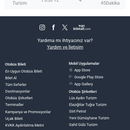
1.050 TL
4
Turizm
45Dakika
Yardıma mı ihtiyacınız var?
Yardım ve İletişim
Mobil Uygulamalar
Otobüs Bileti
App Store
En Uygun Otobüs Bileti
Google Play Store
Bilet Al
App Gallery
Tüm Seferler
Destinasyonlar
Otobüs Şirketleri
Otobüs Şirketleri
Lüx Aydın Turizm
Terminaller
Elazığlılar Tuğra Turizm
Siirt Petrol
Kampanya ve Promosyonlar
Yeni Gümüşhane Turizm
Uçak Bileti
Sahil Gülü Turizm
KVKK Aydınlatma Metni