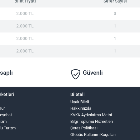
Bilet Fiyatı
Sefer Sayısı
2.000 TL
3
2.000 TL
1
2.000 TL
1
2.000 TL
1
saplı
Güvenli
rketleri
Biletall
Uçak Bileti
Tur
Hakkımızda
Seyahat
KVKK Aydınlatma Metni
rizm
Bilgi Toplumu Hizmetleri
lu Turizm
Çerez Politikası
Otobüs Kullanım Koşulları