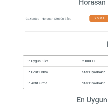
Horasan 
2.000 TL
Gaziantep - Horasan Otobüs Bileti
En Uygun Bilet
2.000 TL
En Ucuz Firma
Star Diyarbakır
En Aktif Firma
Star Diyarbakır
En Uygun 