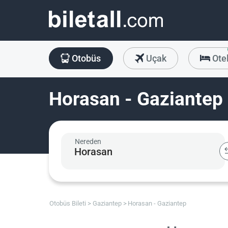
Otobüs
Uçak
Ote
Horasan - Gaziantep 
Nereden
Otobüs Bileti
Gaziantep
Horasan - Gaziantep