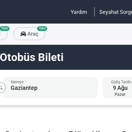
Yardım
Seyahat Sorg
Yeni
Yeni
l
Araç
Otobüs Bileti
Nereye
Gidiş Tarihi
9
Ağu
Pazar