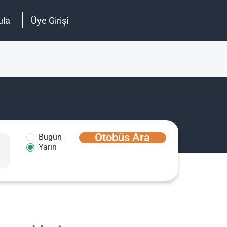
ula
Üye Girişi
Otobüs Ara
Bugün
Yarın