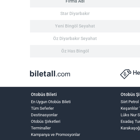
Firma Adı
Star Diyarbakır
Yeni Bingöl Seyahat
Öz Diyarbakır Seyahat
Öz Has Bingöl
He
Otobüs Bileti
Otobüs Şi
En Uygun Otobüs Bileti
Siirt Petrol
Tüm Seferler
Keşanlılar 
Destinasyonlar
Lüks Nur 
Otobüs Şirketleri
Esadaş Tu
Terminaller
Karakaşoğ
Kampanya ve Promosyonlar