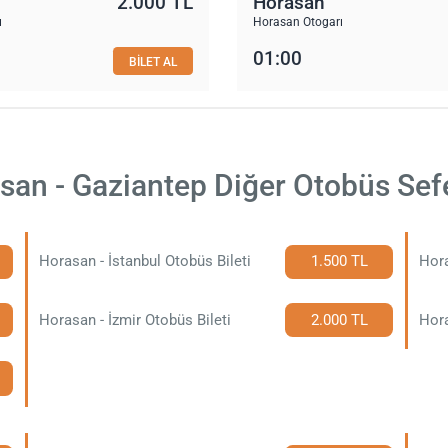
2.000 TL
Horasan
ı
Horasan Otogarı
01:00
BİLET AL
san - Gaziantep Diğer Otobüs Sefe
Horasan - İstanbul Otobüs Bileti
1.500 TL
Hora
Horasan - İzmir Otobüs Bileti
2.000 TL
Hora