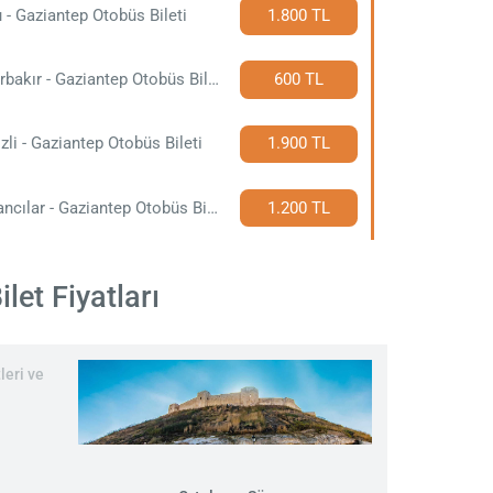
 - Gaziantep Otobüs Bileti
1.800 TL
Diyarbakır - Gaziantep Otobüs Bileti
600 TL
zli - Gaziantep Otobüs Bileti
1.900 TL
Kovancılar - Gaziantep Otobüs Bileti
1.200 TL
et Fiyatları
leri ve