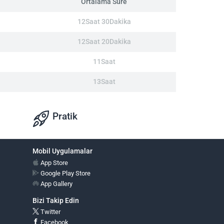
Ortalama Süre
12Saat 30Dakika
12Saat 20Dakika
11Saat
13Saat
Pratik
Mobil Uygulamalar
App Store
Google Play Store
App Gallery
Bizi Takip Edin
Twitter
Facebook