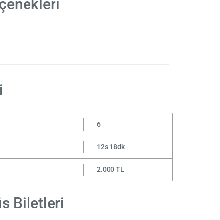
çenekleri
i
6
12s 18dk
2.000 TL
 Biletleri