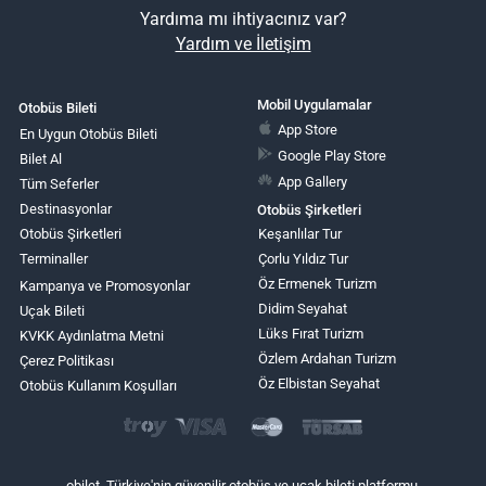
Yardıma mı ihtiyacınız var?
Yardım ve İletişim
Mobil Uygulamalar
Otobüs Bileti
App Store
En Uygun Otobüs Bileti
Google Play Store
Bilet Al
App Gallery
Tüm Seferler
Destinasyonlar
Otobüs Şirketleri
Otobüs Şirketleri
Keşanlılar Tur
Terminaller
Çorlu Yıldız Tur
Öz Ermenek Turizm
Kampanya ve Promosyonlar
Didim Seyahat
Uçak Bileti
Lüks Fırat Turizm
KVKK Aydınlatma Metni
Özlem Ardahan Turizm
Çerez Politikası
Öz Elbistan Seyahat
Otobüs Kullanım Koşulları
obilet, Türkiye'nin güvenilir otobüs ve uçak bileti platformu.