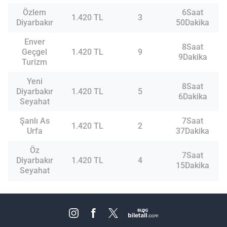
Özlem
6Saat
1.420 TL
3
Diyarbakır
50Dakika
Enver
8Saat
Geçgel
1.420 TL
9
9Dakika
Turizm
Yeni
8Saat
Diyarbakır
1.420 TL
5
6Dakika
Seyahat
Şanlı As
7Saat
1.420 TL
2
Urfa
37Dakika
Öz
7Saat
Diyarbakır
1.420 TL
4
15Dakika
Seyahat