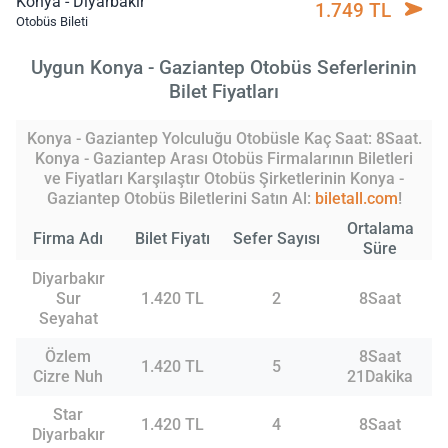
Konya - Diyarbakır
1.749 TL
Otobüs Bileti
Uygun Konya - Gaziantep Otobüs Seferlerinin
Bilet Fiyatları
Konya - Gaziantep Yolculuğu Otobüsle Kaç Saat: 8Saat.
Konya - Gaziantep Arası Otobüs Firmalarının Biletleri
ve Fiyatları Karşılaştır Otobüs Şirketlerinin Konya -
Gaziantep Otobüs Biletlerini Satın Al:
biletall.com
!
Ortalama
Firma Adı
Bilet Fiyatı
Sefer Sayısı
Süre
Diyarbakır
Sur
1.420 TL
2
8Saat
Seyahat
Özlem
8Saat
1.420 TL
5
Cizre Nuh
21Dakika
Star
1.420 TL
4
8Saat
Diyarbakır