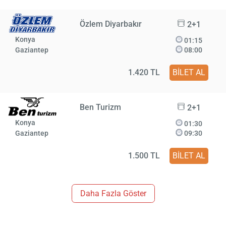
Özlem Diyarbakır
2+1
Konya
01:15
Gaziantep
08:00
1.420 TL
BİLET AL
Ben Turizm
2+1
Konya
01:30
Gaziantep
09:30
1.500 TL
BİLET AL
Daha Fazla Göster