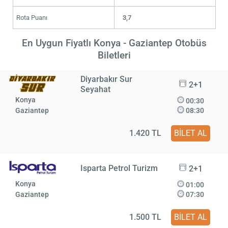
Rota Puanı
3,7
En Uygun Fiyatlı Konya - Gaziantep Otobüs
Biletleri
Diyarbakır Sur
2+1
Seyahat
Konya
00:30
Gaziantep
08:30
1.420 TL
BİLET AL
Isparta Petrol Turizm
2+1
Konya
01:00
Gaziantep
07:30
1.500 TL
BİLET AL