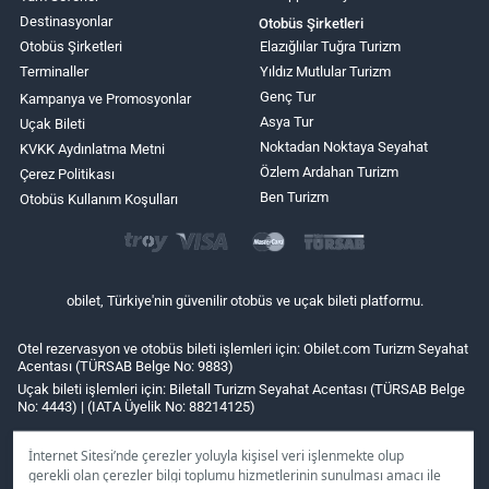
Destinasyonlar
Otobüs Şirketleri
Otobüs Şirketleri
Elazığlılar Tuğra Turizm
Terminaller
Yıldız Mutlular Turizm
Genç Tur
Kampanya ve Promosyonlar
Asya Tur
Uçak Bileti
Noktadan Noktaya Seyahat
KVKK Aydınlatma Metni
Özlem Ardahan Turizm
Çerez Politikası
Ben Turizm
Otobüs Kullanım Koşulları
obilet, Türkiye'nin güvenilir otobüs ve uçak bileti platformu.
Otel rezervasyon ve otobüs bileti işlemleri için: Obilet.com Turizm Seyahat
Acentası (TÜRSAB Belge No: 9883)
Uçak bileti işlemleri için: Biletall Turizm Seyahat Acentası (TÜRSAB Belge
No: 4443) | (IATA Üyelik No: 88214125)
İnternet Sitesi’nde çerezler yoluyla kişisel veri işlenmekte olup
gerekli olan çerezler bilgi toplumu hizmetlerinin sunulması amacı ile