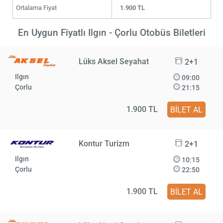
Ortalama Fiyat
1.900 TL
En Uygun Fiyatlı Ilgın - Çorlu Otobüs Biletleri
Lüks Aksel Seyahat
2+1
Ilgın
09:00
Çorlu
21:15
1.900 TL
BİLET AL
Kontur Turizm
2+1
Ilgın
10:15
Çorlu
22:50
1.900 TL
BİLET AL