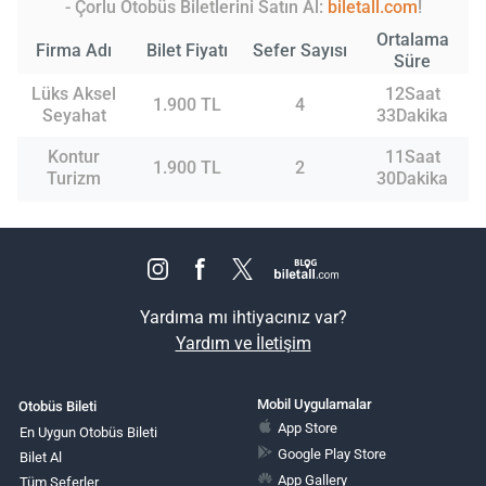
- Çorlu Otobüs Biletlerini Satın Al:
biletall.com
!
Ortalama
Firma Adı
Bilet Fiyatı
Sefer Sayısı
Süre
Lüks Aksel
12Saat
1.900 TL
4
Seyahat
33Dakika
Kontur
11Saat
1.900 TL
2
Turizm
30Dakika
Yardıma mı ihtiyacınız var?
Yardım ve İletişim
Mobil Uygulamalar
Otobüs Bileti
App Store
En Uygun Otobüs Bileti
Google Play Store
Bilet Al
App Gallery
Tüm Seferler