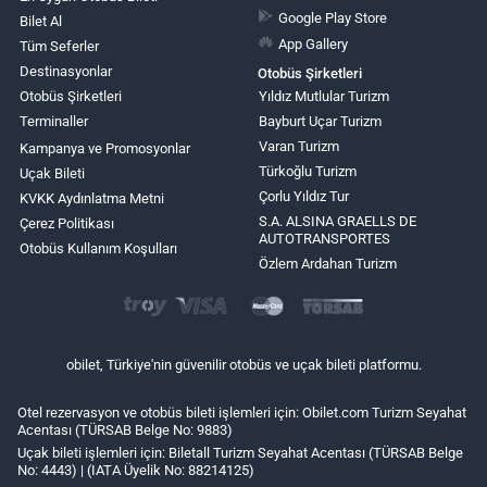
Google Play Store
Bilet Al
App Gallery
Tüm Seferler
Destinasyonlar
Otobüs Şirketleri
Otobüs Şirketleri
Yıldız Mutlular Turizm
Terminaller
Bayburt Uçar Turizm
Varan Turizm
Kampanya ve Promosyonlar
Türkoğlu Turizm
Uçak Bileti
Çorlu Yıldız Tur
KVKK Aydınlatma Metni
S.A. ALSINA GRAELLS DE
Çerez Politikası
AUTOTRANSPORTES
Otobüs Kullanım Koşulları
Özlem Ardahan Turizm
obilet, Türkiye'nin güvenilir otobüs ve uçak bileti platformu.
Otel rezervasyon ve otobüs bileti işlemleri için: Obilet.com Turizm Seyahat
Acentası (TÜRSAB Belge No: 9883)
Uçak bileti işlemleri için: Biletall Turizm Seyahat Acentası (TÜRSAB Belge
No: 4443) | (IATA Üyelik No: 88214125)