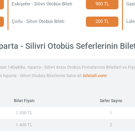
Eskişehir - Silivri Otobüs Bileti
900 TL
Gazi
Çorlu - Silivri Otobüs Bileti
200 TL
Lüle
arta - Silivri Otobüs Seferlerinin Bilet
at 14Dakika. Isparta - Silivri Arası Otobüs Firmalarının Biletleri ve Fiya
 Isparta - Silivri Otobüs Biletlerini Satın Al:
biletall.com
!
Bilet Fiyatı
Sefer Sayısı
1.350 TL
1
1.400 TL
2