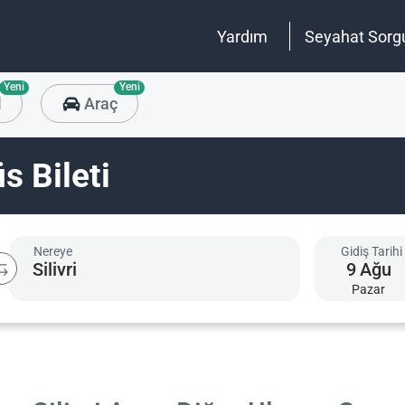
Yardım
Seyahat Sorg
Yeni
Yeni
l
Araç
s Bileti
Nereye
Gidiş Tarihi
9
Ağu
Pazar