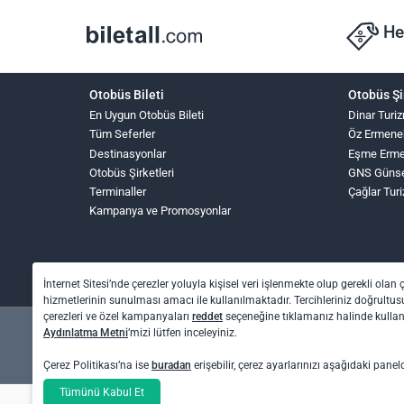
He
Otobüs Bileti
Otobüs Şi
En Uygun Otobüs Bileti
Dinar Turi
Tüm Seferler
Öz Ermene
Destinasyonlar
Eşme Erme
Otobüs Şirketleri
GNS Güns
Terminaller
Çağlar Tur
Kampanya ve Promosyonlar
İnternet Sitesi’nde çerezler yoluyla kişisel veri işlenmekte olup gerekli olan 
hizmetlerinin sunulması amacı ile kullanılmaktadır. Tercihleriniz doğrultusu
çerezleri ve özel kampanyaları
reddet
seçeneğine tıklamanız halinde kull
Aydınlatma Metni
’mizi lütfen inceleyiniz.
Çerez Politikası’na ise
buradan
erişebilir, çerez ayarlarınızı aşağıdaki panel
Tümünü Kabul Et
Otel rezervasyon ve otobüs bileti işlemleri için: O