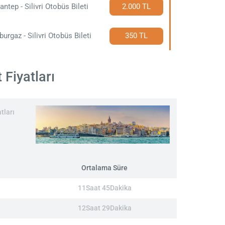
antep - Silivri Otobüs Bileti
2.000 TL
burgaz - Silivri Otobüs Bileti
350 TL
 Fiyatları
tları
Ortalama Süre
11Saat 45Dakika
12Saat 29Dakika