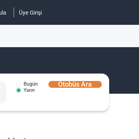
ula
Üye Girişi
Otobüs Ara
Bugün
Yarın