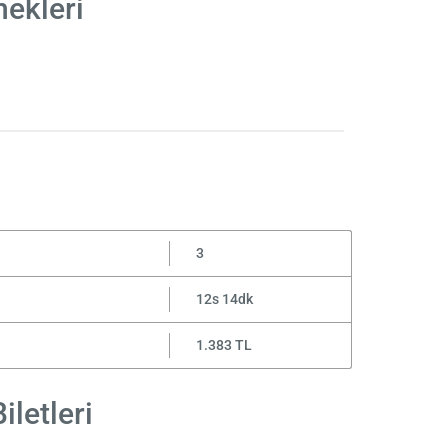
nekleri
3
12s 14dk
1.383 TL
iletleri