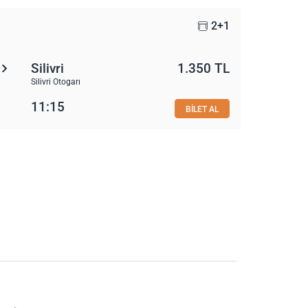
2+1
Silivri
1.350 TL
Silivri Otogarı
11:15
BİLET AL