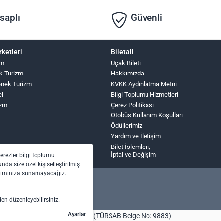
saplı
Güvenli
rketleri
Biletall
zm
Uçak Bileti
k Turizm
Hakkımızda
nek Turizm
KVKK Aydınlatma Metni
el
Bilgi Toplumu Hizmetleri
izm
Çerez Politikası
Otobüs Kullanım Koşulları
Ödüllerimiz
Yardım ve İletişim
Bilet İşlemleri,
İptal ve Değişim
çerezler bilgi toplumu
nda size özel kişiselleştirilmiş
anımınıza sunamayacağız.
den düzenleyebilirsiniz.
Ayarlar
bilet.com Turizm Seyahat Acentası (TÜRSAB Belge No: 9883)