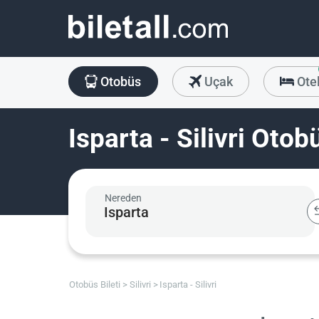
Otobüs
Uçak
Ote
Isparta - Silivri Otobü
Nereden
Otobüs Bileti
Silivri
Isparta - Silivri