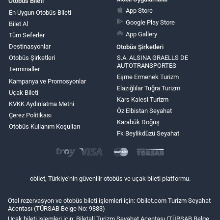
Otobüs Bileti
App Store
En Uygun Otobüs Bileti
Google Play Store
Bilet Al
App Gallery
Tüm Seferler
Destinasyonlar
Otobüs Şirketleri
Otobüs Şirketleri
S.A. ALSINA GRAELLS DE
AUTOTRANSPORTES
Terminaller
Eşme Ermenek Turizm
Kampanya ve Promosyonlar
Elazığlılar Tuğra Turizm
Uçak Bileti
Kars Kalesi Turizm
KVKK Aydınlatma Metni
Öz Elbistan Seyahat
Çerez Politikası
Karabük Doğuş
Otobüs Kullanım Koşulları
Fk Beylikdüzü Seyahat
obilet, Türkiye'nin güvenilir otobüs ve uçak bileti platformu.
Otel rezervasyon ve otobüs bileti işlemleri için: Obilet.com Turizm Seyahat
Acentası (TÜRSAB Belge No: 9883)
Uçak bileti işlemleri için: Biletall Turizm Seyahat Acentası (TÜRSAB Belge