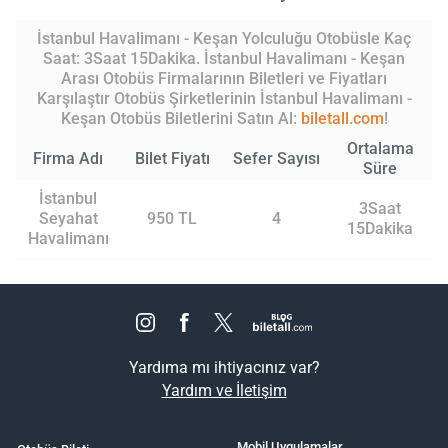
İstanbul Havalimanı - Keşan Yolculuğu Otobüsle Kaç
Saat: 3Saat 15Dakika. İstanbul Havalimanı - Keşan
Arası Otobüs Firmalarının Biletleri ve Fiyatları
Karşılaştır Otobüs Şirketlerinin İstanbul Havalimanı -
Keşan Otobüs Biletlerini Satın Al:
biletall.com
!
Ortalama
Firma Adı
Bilet Fiyatı
Sefer Sayısı
Süre
İstanbul
3Saat
Seyahat
950 TL
4
15Dakika
Havalimanı
Yardıma mı ihtiyacınız var?
Yardım ve İletişim
Mobil Uygulamalar