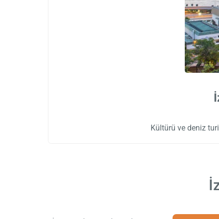
İ
Kültürü ve deniz tur
İ