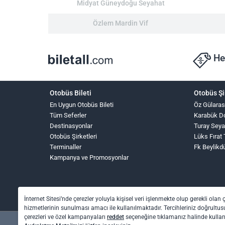
Midyat Güneydoğu Seyahat
Özlem Mardin Vif
He
Otobüs Bileti
Otobüs Şi
En Uygun Otobüs Bileti
Öz Gülaras
Tüm Seferler
Karabük D
Destinasyonlar
Turay Seya
Otobüs Şirketleri
Lüks Fırat
Terminaller
Fk Beylikd
Kampanya ve Promosyonlar
İnternet Sitesi’nde çerezler yoluyla kişisel veri işlenmekte olup gerekli olan 
hizmetlerinin sunulması amacı ile kullanılmaktadır. Tercihleriniz doğrultusu
çerezleri ve özel kampanyaları
reddet
seçeneğine tıklamanız halinde kull