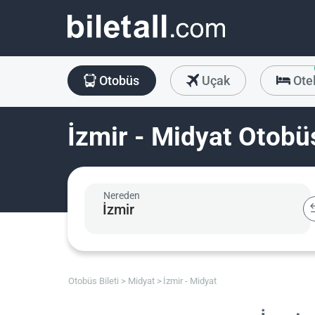
Otobüs
Uçak
Ote
İzmir - Midyat Otobüs
Nereden
Otobüs Bileti
Midyat
İzmir - Midyat