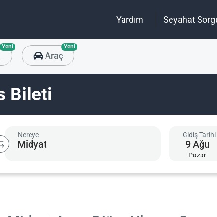
Yardım
Seyahat Sorg
Yeni
Yeni
l
Araç
 Bileti
Nereye
Gidiş Tarihi
9
Ağu
Pazar