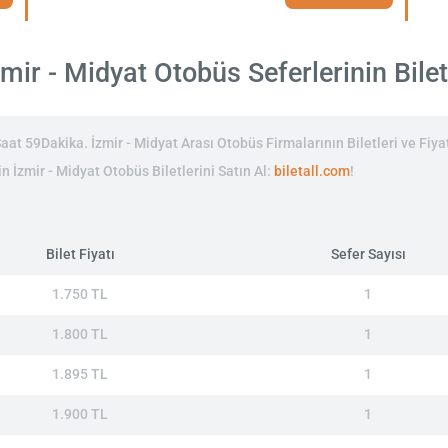
mir - Midyat Otobüs Seferlerinin Bilet 
at 59Dakika. İzmir - Midyat Arası Otobüs Firmalarının Biletleri ve Fiyat
in İzmir - Midyat Otobüs Biletlerini Satın Al:
biletall.com
!
Bilet Fiyatı
Sefer Sayısı
1.750 TL
1
1.800 TL
1
1.895 TL
1
1.900 TL
1