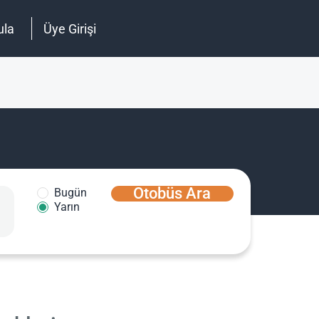
ula
Üye Girişi
Otobüs Ara
Bugün
Yarın