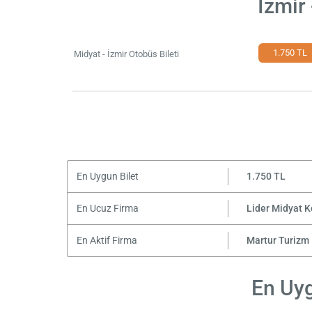
İzmir
1.750 TL
Midyat - İzmir Otobüs Bileti
En Uygun Bilet
1.750 TL
En Ucuz Firma
Lider Midyat K
En Aktif Firma
Martur Turizm
En Uyg