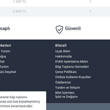
1.900 TL
1
2.900 TL
1
saplı
Güvenli
rketleri
Biletall
 Turizm
Uçak Bileti
oğuş
Hakkımızda
hat
KVKK Aydınlatma Metni
 Turizm
Bilgi Toplumu Hizmetleri
üzü Seyahat
Çerez Politikası
Otobüs Kullanım Koşulları
Ödüllerimiz
Yardım ve İletişim
Bilet İşlemleri,
İptal ve Değişim
çerezler bilgi toplumu
nda size özel kişiselleştirilmiş
anımınıza sunamayacağız.