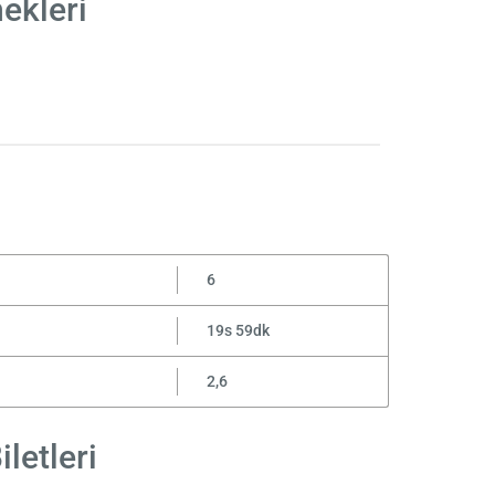
ekleri
6
19s 59dk
2,6
letleri