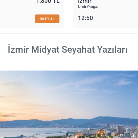
1.800 TL
İzmir
İzmir Otogarı
12:50
BİLET AL
İzmir Midyat Seyahat Yazıları