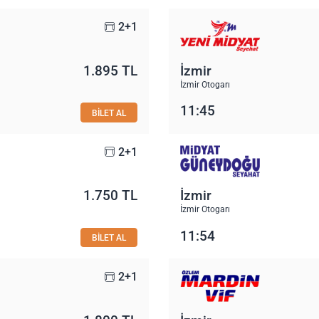
2+1
1.895 TL
İzmir
İzmir Otogarı
11:45
BİLET AL
2+1
1.750 TL
İzmir
İzmir Otogarı
11:54
BİLET AL
2+1