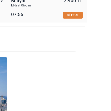
Midyat
2.900 TL
Midyat Otogarı
07:55
BİLET AL