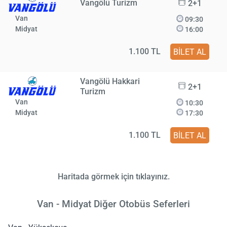
Vangölü Turizm
2+1
Van
09:30
Midyat
16:00
1.100 TL
BİLET AL
Vangölü Hakkari
2+1
Turizm
Van
10:30
Midyat
17:30
1.100 TL
BİLET AL
Haritada görmek için tıklayınız.
Van - Midyat Diğer Otobüs Seferleri