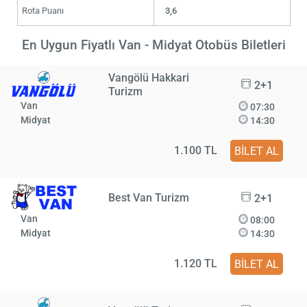
Rota Puanı
3,6
En Uygun Fiyatlı Van - Midyat Otobüs Biletleri
Vangölü Hakkari
2+1
Turizm
Van
07:30
Midyat
14:30
1.100 TL
BİLET AL
Best Van Turizm
2+1
Van
08:00
Midyat
14:30
1.120 TL
BİLET AL