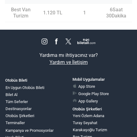
Best Van
6Saat
1.120 TL
1
Turizm
30Dakika
Yardıma mı ihtiyacınız var?
Yardım ve İletişim
Mobil Uygulamalar
Otobüs Bileti
App Store
En Uygun Otobüs Bileti
Google Play Store
Bilet Al
App Gallery
Tüm Seferler
Destinasyonlar
Otobüs Şirketleri
Otobüs Şirketleri
Yeni Özlem Adana
Terminaller
Turay Seyahat
Karakaşoğlu Turizm
Kampanya ve Promosyonlar
Ben Turizm