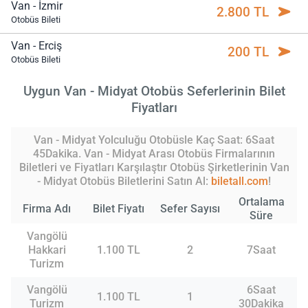
Van - İzmir
2.800 TL
Otobüs Bileti
Van - Erciş
200 TL
Otobüs Bileti
Uygun Van - Midyat Otobüs Seferlerinin Bilet
Fiyatları
Van - Midyat Yolculuğu Otobüsle Kaç Saat: 6Saat
45Dakika. Van - Midyat Arası Otobüs Firmalarının
Biletleri ve Fiyatları Karşılaştır Otobüs Şirketlerinin Van
- Midyat Otobüs Biletlerini Satın Al:
biletall.com
!
Ortalama
Firma Adı
Bilet Fiyatı
Sefer Sayısı
Süre
Vangölü
Hakkari
1.100 TL
2
7Saat
Turizm
Vangölü
6Saat
1.100 TL
1
Turizm
30Dakika