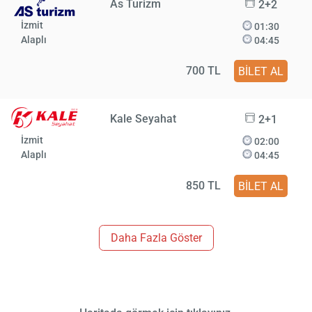
As Turizm
2+2
İzmit
01:30
Alaplı
04:45
700 TL
BİLET AL
Kale Seyahat
2+1
İzmit
02:00
Alaplı
04:45
850 TL
BİLET AL
Daha Fazla Göster