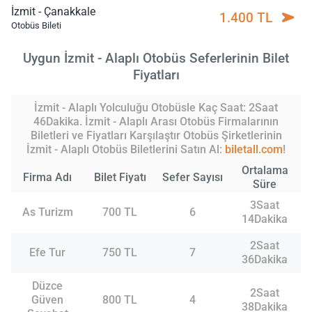
İzmit - Çanakkale
1.400 TL
Otobüs Bileti
Uygun İzmit - Alaplı Otobüs Seferlerinin Bilet
Fiyatları
İzmit - Alaplı Yolculuğu Otobüsle Kaç Saat: 2Saat
46Dakika. İzmit - Alaplı Arası Otobüs Firmalarının
Biletleri ve Fiyatları Karşılaştır Otobüs Şirketlerinin
İzmit - Alaplı Otobüs Biletlerini Satın Al:
biletall.com
!
Ortalama
Firma Adı
Bilet Fiyatı
Sefer Sayısı
Süre
3Saat
As Turizm
700 TL
6
14Dakika
2Saat
Efe Tur
750 TL
7
36Dakika
Düzce
2Saat
Güven
800 TL
4
38Dakika