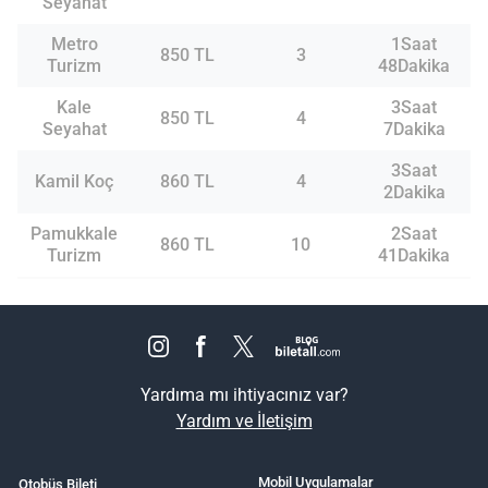
Seyahat
Metro
1Saat
850 TL
3
Turizm
48Dakika
Kale
3Saat
850 TL
4
Seyahat
7Dakika
3Saat
Kamil Koç
860 TL
4
2Dakika
Pamukkale
2Saat
860 TL
10
Turizm
41Dakika
Yardıma mı ihtiyacınız var?
Yardım ve İletişim
Mobil Uygulamalar
Otobüs Bileti