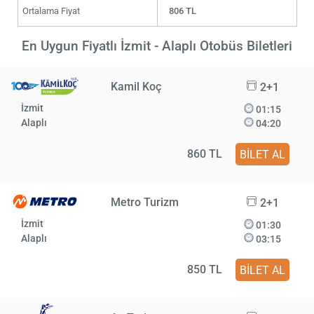
Ortalama Fiyat
806 TL
En Uygun Fiyatlı İzmit - Alaplı Otobüs Biletleri
Kamil Koç
2+1
İzmit
01:15
Alaplı
04:20
860 TL
BİLET AL
Metro Turizm
2+1
İzmit
01:30
Alaplı
03:15
850 TL
BİLET AL