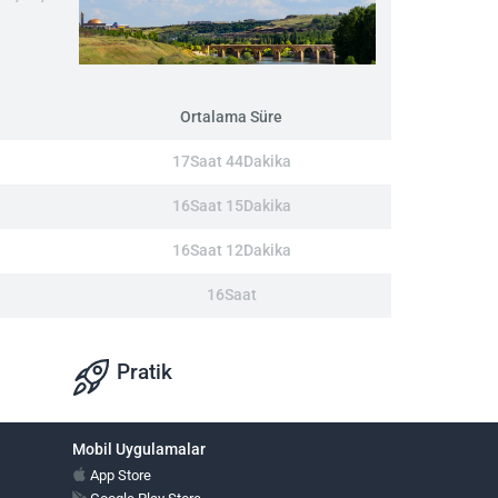
Ortalama Süre
17Saat 44Dakika
16Saat 15Dakika
16Saat 12Dakika
16Saat
Pratik
Mobil Uygulamalar
App Store