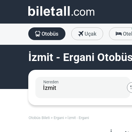
Otobüs
Uçak
Ote
İzmit - Ergani Otobüs
Nereden
Otobüs Bileti
Ergani
İzmit - Ergani