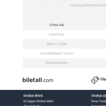
Otobüs Şirketlerinin İzm
Firma Adı
Kamil Koç
Metro Turizm
Can Diyarbakır Turizm
Star Diyarbakır
He
Otobüs Bileti
Otobüs Şi
En Uygun Otobüs Bileti
Dinar Turi