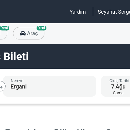
Yardım
Seyahat Sorg
Yeni
Yeni
l
Araç
 Bileti
Nereye
Gidiş Tarihi
7
Ağu
Cuma