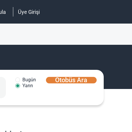
ula
Üye Girişi
Otobüs Ara
Bugün
Yarın