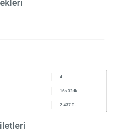
ekleri
4
16s 32dk
2.437 TL
letleri