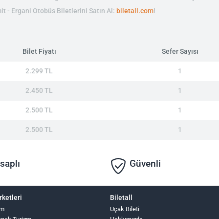
it - Ergani Otobüs Biletlerini Satın Al:
biletall.com
!
Bilet Fiyatı
Sefer Sayısı
2.299 TL
1
2.450 TL
1
2.500 TL
1
2.500 TL
1
saplı
Güvenli
rketleri
Biletall
zm
Uçak Bileti