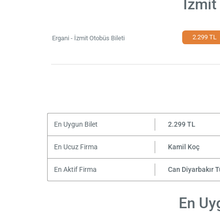
İzmit
2.299 TL
Ergani - İzmit Otobüs Bileti
En Uygun Bilet
2.299 TL
En Ucuz Firma
Kamil Koç
En Aktif Firma
Can Diyarbakır 
En Uyg