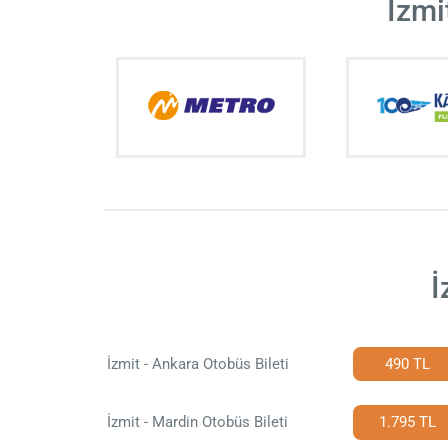
İzmi
İ
İzmit - Ankara Otobüs Bileti
490 TL
İzmit - Mardin Otobüs Bileti
1.795 TL