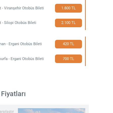
t - Viranşehir Otobüs Bileti
1.800 TL
t - Silopi Otobüs Bileti
2.100 TL
an - Ergani Otobüs Bileti
420 TL
ıurfa - Ergani Otobüs Bileti
700 TL
Fiyatları
rşılaştır