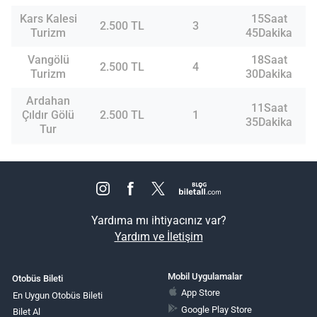
Kars Kalesi
15Saat
2.500 TL
3
Turizm
45Dakika
Vangölü
18Saat
2.500 TL
4
Turizm
30Dakika
Ardahan
11Saat
Çıldır Gölü
2.500 TL
1
35Dakika
Tur
Yardıma mı ihtiyacınız var?
Yardım ve İletişim
Mobil Uygulamalar
Otobüs Bileti
App Store
En Uygun Otobüs Bileti
Google Play Store
Bilet Al