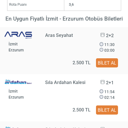
Rota Puanı
3,6
En Uygun Fiyatlı İzmit - Erzurum Otobüs Biletleri
Aras Seyahat
2+2
İzmit
11:30
Erzurum
03:00
2.500 TL
BİLET AL
Sıla Ardahan Kalesi
2+1
İzmit
11:54
Erzurum
02:14
2.500 TL
BİLET AL