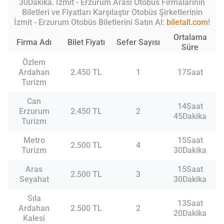
30Dakika. İzmit - Erzurum Arası Otobüs Firmalarının
Biletleri ve Fiyatları Karşılaştır Otobüs Şirketlerinin
İzmit - Erzurum Otobüs Biletlerini Satın Al:
biletall.com
!
Ortalama
Firma Adı
Bilet Fiyatı
Sefer Sayısı
Süre
Özlem
Ardahan
2.450 TL
1
17Saat
Turizm
Can
14Saat
Erzurum
2.450 TL
2
45Dakika
Turizm
Metro
15Saat
2.500 TL
4
Turizm
30Dakika
Aras
15Saat
2.500 TL
3
Seyahat
30Dakika
Sıla
13Saat
Ardahan
2.500 TL
2
20Dakika
Kalesi