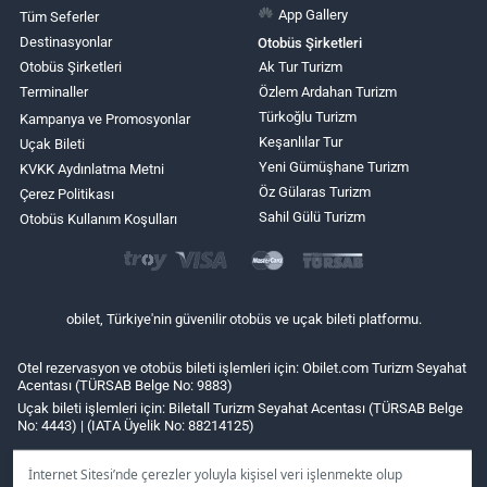
App Gallery
Tüm Seferler
Destinasyonlar
Otobüs Şirketleri
Otobüs Şirketleri
Ak Tur Turizm
Terminaller
Özlem Ardahan Turizm
Türkoğlu Turizm
Kampanya ve Promosyonlar
Keşanlılar Tur
Uçak Bileti
Yeni Gümüşhane Turizm
KVKK Aydınlatma Metni
Öz Gülaras Turizm
Çerez Politikası
Sahil Gülü Turizm
Otobüs Kullanım Koşulları
obilet, Türkiye'nin güvenilir otobüs ve uçak bileti platformu.
Otel rezervasyon ve otobüs bileti işlemleri için: Obilet.com Turizm Seyahat
Acentası (TÜRSAB Belge No: 9883)
Uçak bileti işlemleri için: Biletall Turizm Seyahat Acentası (TÜRSAB Belge
No: 4443) | (IATA Üyelik No: 88214125)
İnternet Sitesi’nde çerezler yoluyla kişisel veri işlenmekte olup