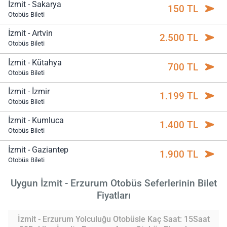
İzmit - Sakarya
150 TL
Otobüs Bileti
İzmit - Artvin
2.500 TL
Otobüs Bileti
İzmit - Kütahya
700 TL
Otobüs Bileti
İzmit - İzmir
1.199 TL
Otobüs Bileti
İzmit - Kumluca
1.400 TL
Otobüs Bileti
İzmit - Gaziantep
1.900 TL
Otobüs Bileti
Uygun İzmit - Erzurum Otobüs Seferlerinin Bilet
Fiyatları
İzmit - Erzurum Yolculuğu Otobüsle Kaç Saat: 15Saat