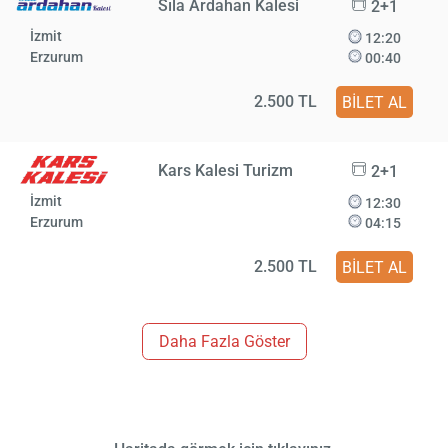
Sıla Ardahan Kalesi
2+1
İzmit
12:20
Erzurum
00:40
2.500 TL
BİLET AL
Kars Kalesi Turizm
2+1
İzmit
12:30
Erzurum
04:15
2.500 TL
BİLET AL
Daha Fazla Göster