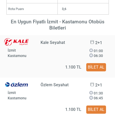
Rota Puanı
3,6
En Uygun Fiyatlı İzmit - Kastamonu Otobüs
Biletleri
Kale Seyahat
2+1
İzmit
01:00
Kastamonu
06:30
1.100 TL
BİLET AL
Özlem Seyahat
2+1
İzmit
01:30
Kastamonu
06:45
1.100 TL
BİLET AL