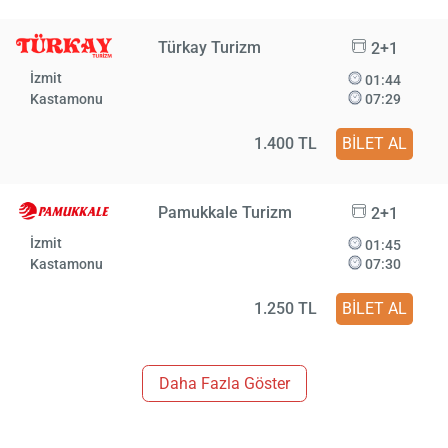
Türkay Turizm
2+1
İzmit
01:44
Kastamonu
07:29
1.400 TL
BİLET AL
Pamukkale Turizm
2+1
İzmit
01:45
Kastamonu
07:30
1.250 TL
BİLET AL
Daha Fazla Göster