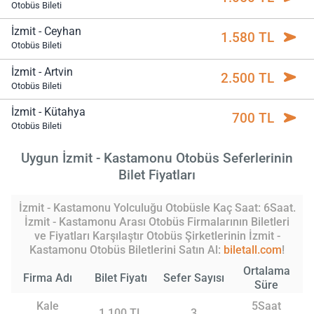
Otobüs Bileti
İzmit - Ceyhan
1.580 TL
Otobüs Bileti
İzmit - Artvin
2.500 TL
Otobüs Bileti
İzmit - Kütahya
700 TL
Otobüs Bileti
Uygun İzmit - Kastamonu Otobüs Seferlerinin
Bilet Fiyatları
İzmit - Kastamonu Yolculuğu Otobüsle Kaç Saat: 6Saat.
İzmit - Kastamonu Arası Otobüs Firmalarının Biletleri
ve Fiyatları Karşılaştır Otobüs Şirketlerinin İzmit -
Kastamonu Otobüs Biletlerini Satın Al:
biletall.com
!
Ortalama
Firma Adı
Bilet Fiyatı
Sefer Sayısı
Süre
Kale
5Saat
1.100 TL
3