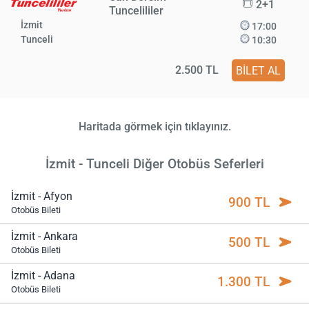
2+1
Tuncelililer
İzmit
17:00
Tunceli
10:30
2.500 TL
BİLET AL
Haritada görmek için tıklayınız.
İzmit - Tunceli Diğer Otobüs Seferleri
İzmit - Afyon
900 TL
Otobüs Bileti
İzmit - Ankara
500 TL
Otobüs Bileti
İzmit - Adana
1.300 TL
Otobüs Bileti