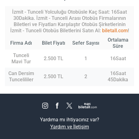
İzmit - Tunceli Yolculuğu Otobüsle Kaç Saat: 16Saat
30Dakika. İzmit - Tunceli Arası Otobüs Firmalarının
Biletleri ve Fiyatları Karşılaştır Otobüs Şirketlerinin
İzmit - Tunceli Otobüs Biletlerini Satın Al:
biletall.com
!
Ortalama
Firma Adı
Bilet Fiyatı
Sefer Sayısı
Süre
Tunceli
2.500 TL
1
16Saat
Mavi Tur
Can Dersim
16Saat
2.500 TL
2
Tuncelililer
45Dakika
Yardıma mı ihtiyacınız var?
Yardım ve İletişim