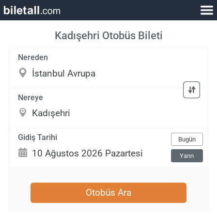
Kadışehri Otobüs Bileti
Nereden
Nereye
Gidiş Tarihi
Bugün
Yarın
Otobüs Ara