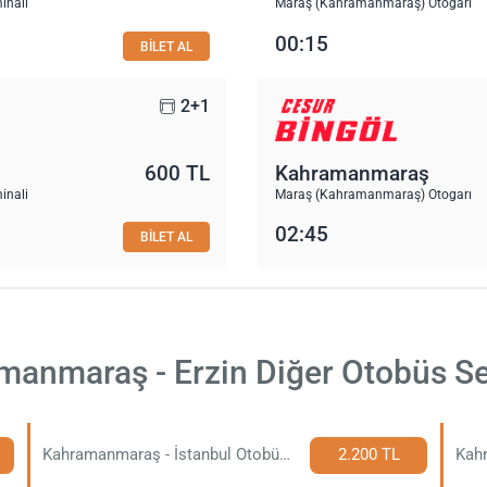
inali
Maraş (Kahramanmaraş) Otogarı
00:15
BİLET AL
2+1
600 TL
Kahramanmaraş
inali
Maraş (Kahramanmaraş) Otogarı
02:45
BİLET AL
anmaraş - Erzin Diğer Otobüs Se
Kahramanmaraş - İstanbul Otobüs Bileti
2.200 TL