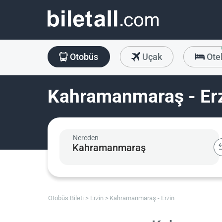
Otobüs
Uçak
Ote
Kahramanmaraş - Erz
Nereden
Otobüs Bileti
Erzin
Kahramanmaraş - Erzin