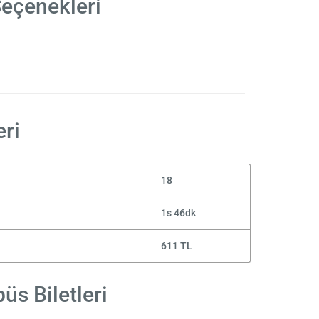
Seçenekleri
ri
18
1s 46dk
611 TL
üs Biletleri