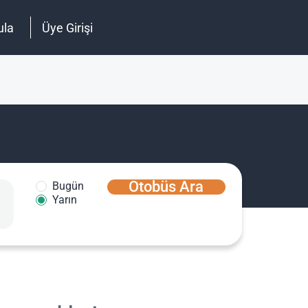
ula
Üye Girişi
Otobüs Ara
Bugün
Yarın