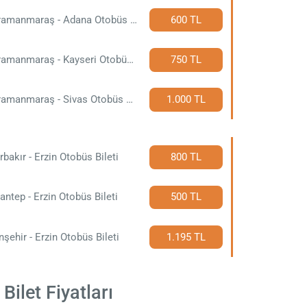
Kahramanmaraş - Adana Otobüs Bileti
600 TL
Kahramanmaraş - Kayseri Otobüs Bileti
750 TL
Kahramanmaraş - Sivas Otobüs Bileti
1.000 TL
rbakır - Erzin Otobüs Bileti
800 TL
antep - Erzin Otobüs Bileti
500 TL
nşehir - Erzin Otobüs Bileti
1.195 TL
ilet Fiyatları