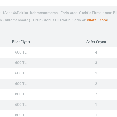
 1Saat 46Dakika. Kahramanmaraş - Erzin Arası Otobüs Firmalarının Bil
nin Kahramanmaraş - Erzin Otobüs Biletlerini Satın Al:
biletall.com
!
Bilet Fiyatı
Sefer Sayısı
600 TL
4
600 TL
3
600 TL
1
600 TL
2
600 TL
2
600 TL
1
600 TL
1