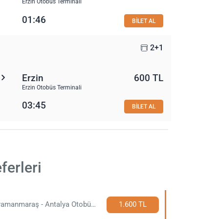
Erzin Otobüs Terminali
01:46
BİLET AL
2+1
Erzin
600 TL
Erzin Otobüs Terminali
03:45
BİLET AL
ferleri
Kahramanmaraş - Antalya Otobüs Bileti
1.600 TL