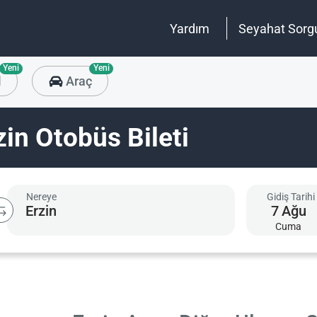
Yardım
Seyahat Sorg
Yeni
Yeni
l
Araç
in Otobüs Bileti
Nereye
Gidiş Tarihi
7
Ağu
Cuma