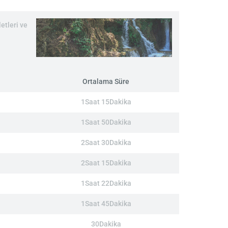
etleri ve
Ortalama Süre
1Saat 15Dakika
1Saat 50Dakika
2Saat 30Dakika
2Saat 15Dakika
1Saat 22Dakika
1Saat 45Dakika
30Dakika