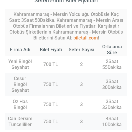
Seferlerinin Bilet Fiyatları
Kahramanmaraş - Mersin Yolculuğu Otobüsle Kaç
Saat: 3Saat 50Dakika. Kahramanmaraş - Mersin Arası
Otobüs Firmalarının Biletleri ve Fiyatları Karşılaştır
Otobüs Şirketlerinin Kahramanmaraş - Mersin Otobüs
Biletlerini Satın Al:
biletall.com
!
Ortalama
Firma Adı
Bilet Fiyatı
Sefer Sayısı
Süre
Yeni Bingöl
2Saat
700 TL
2
Seyahat
55Dakika
Cesur
3Saat
Bingöl
750 TL
3
30Dakika
Seyahat
Öz Has
3Saat
750 TL
3
Bingöl
33Dakika
Can Dersim
4Saat
750 TL
3
Tuncelililer
10Dakika