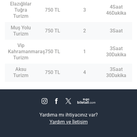
Elazığlılar
4Saat
Tuğra
750 TL
3
46Dakika
Turizm
Muş Yolu
750 TL
2
3Saat
Turizm
Vip
3Saat
Kahramanmaraş
750 TL
1
30Dakika
Turizm
Aksu
3Saat
750 TL
4
Turizm
30Dakika
Yardıma mı ihtiyacınız var?
Yardım ve İletişim