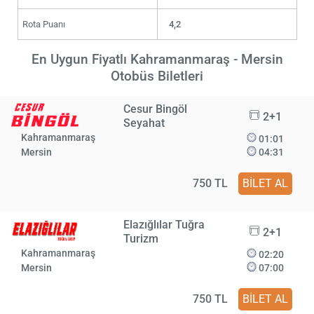
Rota Puanı
4,2
En Uygun Fiyatlı Kahramanmaraş - Mersin
Otobüs Biletleri
Cesur Bingöl
2+1
Seyahat
Kahramanmaraş
01:01
Mersin
04:31
750 TL
BİLET AL
Elazığlılar Tuğra
2+1
Turizm
Kahramanmaraş
02:20
Mersin
07:00
750 TL
BİLET AL