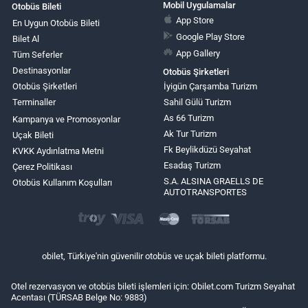
Mobil Uygulamalar
Otobüs Bileti
App Store
En Uygun Otobüs Bileti
Google Play Store
Bilet Al
App Gallery
Tüm Seferler
Destinasyonlar
Otobüs Şirketleri
Otobüs Şirketleri
İyigün Çarşamba Turizm
Terminaller
Sahil Gülü Turizm
As 66 Turizm
Kampanya ve Promosyonlar
Ak Tur Turizm
Uçak Bileti
Fk Beylikdüzü Seyahat
KVKK Aydınlatma Metni
Esadaş Turizm
Çerez Politikası
S.A. ALSINA GRAELLS DE
Otobüs Kullanım Koşulları
AUTOTRANSPORTES
obilet, Türkiye'nin güvenilir otobüs ve uçak bileti platformu.
Otel rezervasyon ve otobüs bileti işlemleri için: Obilet.com Turizm Seyahat
Acentası (TÜRSAB Belge No: 9883)