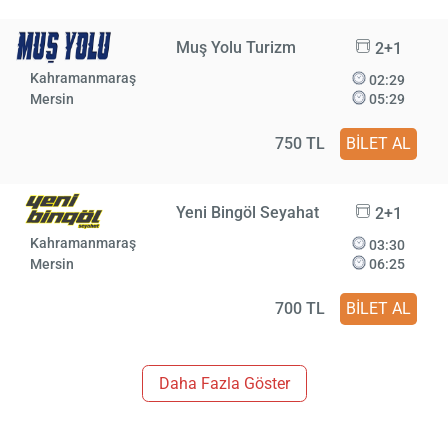
Muş Yolu Turizm
2+1
Kahramanmaraş
02:29
Mersin
05:29
750 TL
BİLET AL
Yeni Bingöl Seyahat
2+1
Kahramanmaraş
03:30
Mersin
06:25
700 TL
BİLET AL
Daha Fazla Göster