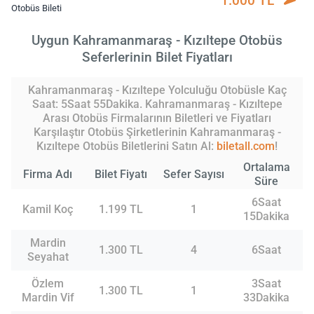
1.000 TL
Otobüs Bileti
Uygun Kahramanmaraş - Kızıltepe Otobüs
Seferlerinin Bilet Fiyatları
Kahramanmaraş - Kızıltepe Yolculuğu Otobüsle Kaç
Saat: 5Saat 55Dakika. Kahramanmaraş - Kızıltepe
Arası Otobüs Firmalarının Biletleri ve Fiyatları
Karşılaştır Otobüs Şirketlerinin Kahramanmaraş -
Kızıltepe Otobüs Biletlerini Satın Al:
biletall.com
!
Ortalama
Firma Adı
Bilet Fiyatı
Sefer Sayısı
Süre
6Saat
Kamil Koç
1.199 TL
1
15Dakika
Mardin
1.300 TL
4
6Saat
Seyahat
Özlem
3Saat
1.300 TL
1
Mardin Vif
33Dakika