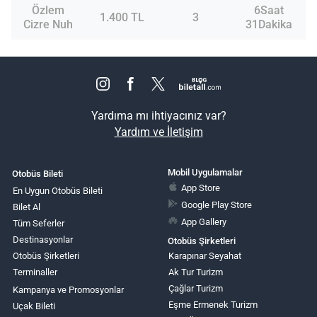
Özlem
6Saat
1.400 TL
3
Cizre Nuh
31Dakika
Yardıma mı ihtiyacınız var?
Yardım ve İletişim
Mobil Uygulamalar
Otobüs Bileti
App Store
En Uygun Otobüs Bileti
Google Play Store
Bilet Al
App Gallery
Tüm Seferler
Destinasyonlar
Otobüs Şirketleri
Otobüs Şirketleri
Karapınar Seyahat
Terminaller
Ak Tur Turizm
Çağlar Turizm
Kampanya ve Promosyonlar
Eşme Ermenek Turizm
Uçak Bileti