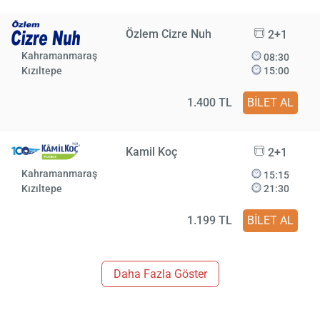
Özlem Cizre Nuh
2+1
Kahramanmaraş
08:30
Kızıltepe
15:00
1.400 TL
BİLET AL
Kamil Koç
2+1
Kahramanmaraş
15:15
Kızıltepe
21:30
1.199 TL
BİLET AL
Daha Fazla Göster