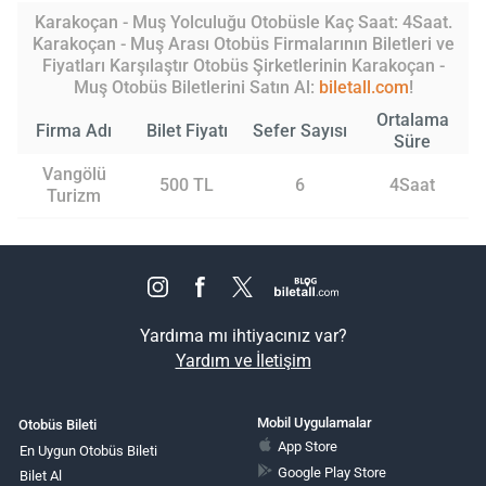
Karakoçan - Muş Yolculuğu Otobüsle Kaç Saat: 4Saat.
Karakoçan - Muş Arası Otobüs Firmalarının Biletleri ve
Fiyatları Karşılaştır Otobüs Şirketlerinin Karakoçan -
Muş Otobüs Biletlerini Satın Al:
biletall.com
!
Ortalama
Firma Adı
Bilet Fiyatı
Sefer Sayısı
Süre
Vangölü
500 TL
6
4Saat
Turizm
Yardıma mı ihtiyacınız var?
Yardım ve İletişim
Mobil Uygulamalar
Otobüs Bileti
App Store
En Uygun Otobüs Bileti
Google Play Store
Bilet Al