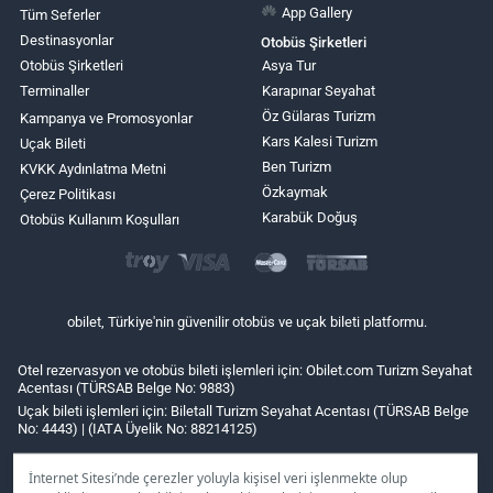
App Gallery
Tüm Seferler
Destinasyonlar
Otobüs Şirketleri
Otobüs Şirketleri
Asya Tur
Terminaller
Karapınar Seyahat
Öz Gülaras Turizm
Kampanya ve Promosyonlar
Kars Kalesi Turizm
Uçak Bileti
Ben Turizm
KVKK Aydınlatma Metni
Özkaymak
Çerez Politikası
Karabük Doğuş
Otobüs Kullanım Koşulları
obilet, Türkiye'nin güvenilir otobüs ve uçak bileti platformu.
Otel rezervasyon ve otobüs bileti işlemleri için: Obilet.com Turizm Seyahat
Acentası (TÜRSAB Belge No: 9883)
Uçak bileti işlemleri için: Biletall Turizm Seyahat Acentası (TÜRSAB Belge
No: 4443) | (IATA Üyelik No: 88214125)
İnternet Sitesi’nde çerezler yoluyla kişisel veri işlenmekte olup