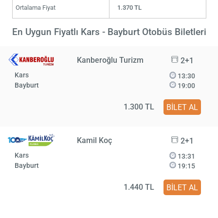
Ortalama Fiyat
1.370 TL
En Uygun Fiyatlı Kars - Bayburt Otobüs Biletleri
Kanberoğlu Turizm
2+1
Kars
13:30
Bayburt
19:00
1.300 TL
BİLET AL
Kamil Koç
2+1
Kars
13:31
Bayburt
19:15
1.440 TL
BİLET AL