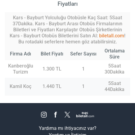
Fiyatları
Kars - Bayburt Yolculuğu Otobüsle Kaç Saat: 5Saat
37Dakika. Kars - Bayburt Arası Otobüs Firmalarının
Biletleri ve Fiyatları Karşılaştır Otobüs Şirketlerinin
Kars - Bayburt Otobüs Biletlerini Satın Al:
biletall.com
!
Bu rotadaki seferlere hemen göz atabilirsiniz.
Ortalama
Firma Adı
Bilet Fiyatı
Sefer Sayısı
Süre
Kanberoğlu
5Saat
1.300 TL
1
Turizm
30Dakika
5Saat
Kamil Koç
1.440 TL
1
44Dakika
Yardıma mı ihtiyacınız var?