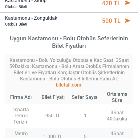
Kastamonu - Sinop
420 TL
Otobüs Bileti
Kastamonu - Zonguldak
500 TL
Otobüs Bileti
Uygun Kastamonu - Bolu Otobüs Seferlerinin
Bilet Fiyatları
Kastamonu - Bolu Yolculuğu Otobüsle Kaç Saat: 3Saat
59Dakika. Kastamonu - Bolu Arası Otobüs Firmalarının
Biletleri ve Fiyatları Karşılaştır Otobüs Şirketlerinin
Kastamonu - Bolu Otobüs Biletlerini Satın Al:
biletall.com
!
Ortalama
Firma Adı
Bilet Fiyatı
Sefer Sayısı
Süre
Isparta
3Saat
Petrol
950 TL
1
40Dakika
Turizm
Metro
4Saat
1.000 TL
5