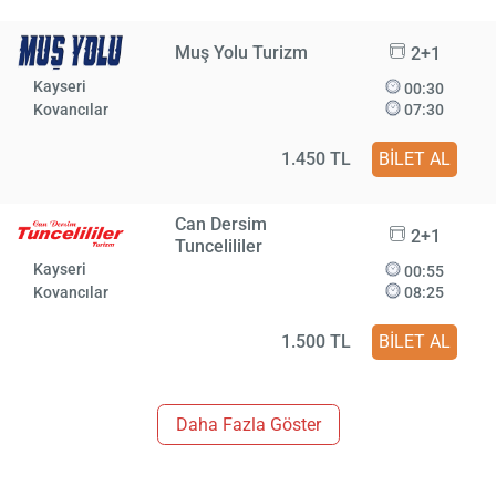
Muş Yolu Turizm
2+1
Kayseri
00:30
Kovancılar
07:30
1.450 TL
BİLET AL
Can Dersim
2+1
Tuncelililer
Kayseri
00:55
Kovancılar
08:25
1.500 TL
BİLET AL
Daha Fazla Göster