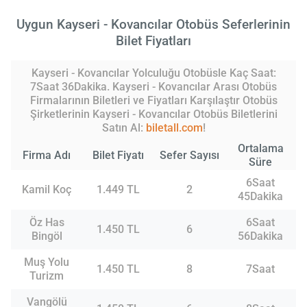
Uygun Kayseri - Kovancılar Otobüs Seferlerinin
Bilet Fiyatları
Kayseri - Kovancılar Yolculuğu Otobüsle Kaç Saat:
7Saat 36Dakika. Kayseri - Kovancılar Arası Otobüs
Firmalarının Biletleri ve Fiyatları Karşılaştır Otobüs
Şirketlerinin Kayseri - Kovancılar Otobüs Biletlerini
Satın Al:
biletall.com
!
Ortalama
Firma Adı
Bilet Fiyatı
Sefer Sayısı
Süre
6Saat
Kamil Koç
1.449 TL
2
45Dakika
Öz Has
6Saat
1.450 TL
6
Bingöl
56Dakika
Muş Yolu
1.450 TL
8
7Saat
Turizm
Vangölü