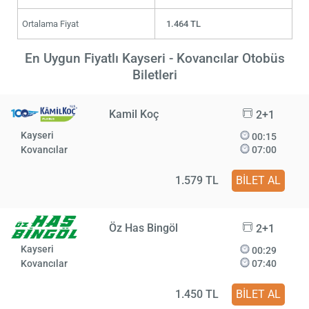
Ortalama Fiyat
1.464 TL
En Uygun Fiyatlı Kayseri - Kovancılar Otobüs
Biletleri
Kamil Koç
2+1
Kayseri
00:15
Kovancılar
07:00
1.579 TL
BİLET AL
Öz Has Bingöl
2+1
Kayseri
00:29
Kovancılar
07:40
1.450 TL
BİLET AL