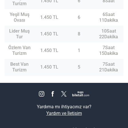
1.450 TL
6
8Saat
Turizm
Yeşil Muş
6Saat
1.450 TL
6
Ovası
11Dakika
Lider Muş
10Saat
1.450 TL
8
Tur
22Dakika
Özlem Van
7Saat
1.450 TL
1
Turizm
15Dakika
Best Van
7Saat
1.450 TL
5
Turizm
21Dakika
Yardıma mı ihtiyacınız var?
Yardım ve İletişim