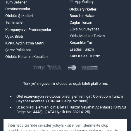
App Gallery
Tüm Seferler
Destinasyonlar
Otobüs Şirketleri
Otobüs Şirketleri
Boss for Hakan
Terminaller
Çağlar Turizm
Lüks Nur Seyahat
Kampanya ve Promosyonlar
Yıldız Mutlular Turizm
Uçak Bileti
Keşanlılar Tur
KVKK Aydınlatma Metni
Esadaş Turizm
Çerez Politikası
Kars Kalesi Turizm
Otobüs Kullanım Koşulları
Türkiye'nin güvenilir otobüs ve uçak bileti platformu.
Otel rezervasyon ve otobüs bileti işlemleri için: Obilet.com Turizm
Seyahat Acentası (TÜRSAB Belge No: 9883)
Uçak bileti işlemleri için: Biletall Turizm Seyahat Acentası (TÜRSAB
Belge No: 4443) | (IATA Üyelik No: 88214125)
İnternet Sitesi’nde çerezler yoluyla kişisel veri işlenmekte olup
gerekli olan çerezler bilgi toplumu hizmetlerinin sunulması amacı ile