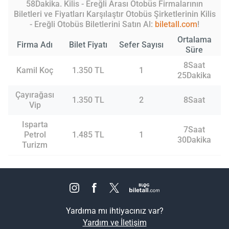
58Dakika. Kilis - Ereğli Arası Otobüs Firmalarının
Biletleri ve Fiyatları Karşılaştır Otobüs Şirketlerinin Kilis
- Ereğli Otobüs Biletlerini Satın Al:
biletall.com
!
Ortalama
Firma Adı
Bilet Fiyatı
Sefer Sayısı
Süre
8Saat
Kamil Koç
1.350 TL
1
25Dakika
Çayırağası
1.350 TL
2
8Saat
Vip
Isparta
7Saat
Petrol
1.485 TL
1
30Dakika
Turizm
Yardıma mı ihtiyacınız var?
Yardım ve İletişim