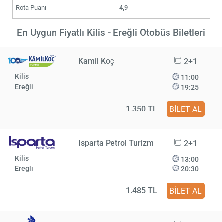
Rota Puanı
4,9
En Uygun Fiyatlı Kilis - Ereğli Otobüs Biletleri
Kamil Koç
2+1
Kilis
11:00
Ereğli
19:25
1.350 TL
BİLET AL
Isparta Petrol Turizm
2+1
Kilis
13:00
Ereğli
20:30
1.485 TL
BİLET AL