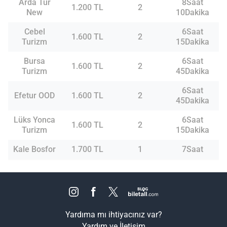
Arda Tur
8Saat
1.200 TL
2
New
10Dakika
Cebel
6Saat
1.600 TL
2
Turizm
15Dakika
Bursa
6Saat
1.600 TL
2
Turizm
45Dakika
6Saat
Efetur OOD
1.600 TL
2
45Dakika
Lüks Yonca
6Saat
1.600 TL
2
Turizm
15Dakika
Kale Bosfor
1.700 TL
1
7Saat
Yardıma mı ihtiyacınız var?
Yardım ve İletişim