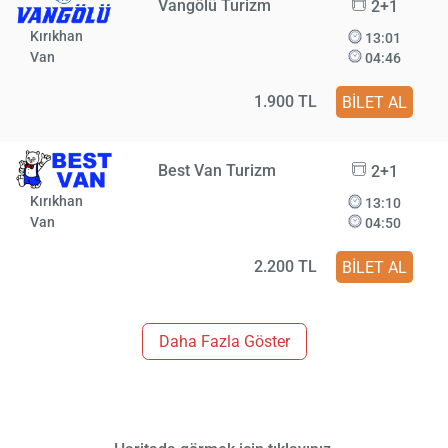
Vangölü Turizm
2+1
Kırıkhan
13:01
Van
04:46
1.900 TL
BİLET AL
Best Van Turizm
2+1
Kırıkhan
13:10
Van
04:50
2.200 TL
BİLET AL
Daha Fazla Göster