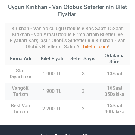
Uygun Kırıkhan - Van Otobüs Seferlerinin Bilet
Fiyatları
Kırıkhan - Van Yolculuğu Otobüsle Kaç Saat: 15Saat.
Kırıkhan - Van Arası Otobüs Firmalarının Biletleri ve
Fiyatları Karşılaştır Otobüs Şirketlerinin Kırıkhan - Van
Otobüs Biletlerini Satın Al:
biletall.com
!
Ortalama
Firma Adı
Bilet Fiyatı
Sefer Sayısı
Süre
Star
1.900 TL
3
13Saat
Diyarbakır
Vangölü
16Saat
1.900 TL
3
Turizm
35Dakika
Best Van
15Saat
2.200 TL
2
Turizm
40Dakika