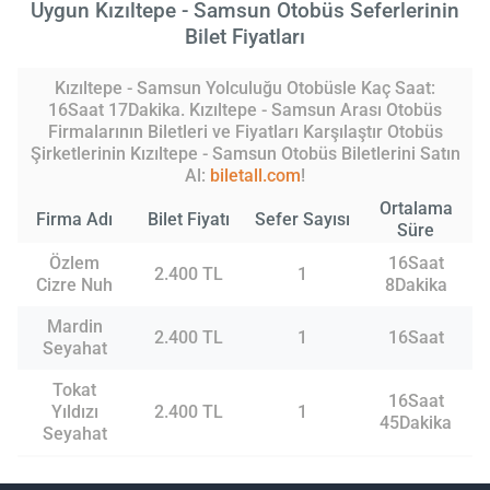
Uygun Kızıltepe - Samsun Otobüs Seferlerinin
Bilet Fiyatları
Kızıltepe - Samsun Yolculuğu Otobüsle Kaç Saat:
16Saat 17Dakika. Kızıltepe - Samsun Arası Otobüs
Firmalarının Biletleri ve Fiyatları Karşılaştır Otobüs
Şirketlerinin Kızıltepe - Samsun Otobüs Biletlerini Satın
Al:
biletall.com
!
Ortalama
Firma Adı
Bilet Fiyatı
Sefer Sayısı
Süre
Özlem
16Saat
2.400 TL
1
Cizre Nuh
8Dakika
Mardin
2.400 TL
1
16Saat
Seyahat
Tokat
16Saat
Yıldızı
2.400 TL
1
45Dakika
Seyahat