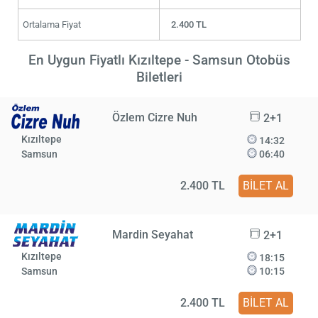
Ortalama Fiyat
2.400 TL
En Uygun Fiyatlı Kızıltepe - Samsun Otobüs
Biletleri
Özlem Cizre Nuh
2+1
Kızıltepe
14:32
Samsun
06:40
2.400 TL
BİLET AL
Mardin Seyahat
2+1
Kızıltepe
18:15
Samsun
10:15
2.400 TL
BİLET AL