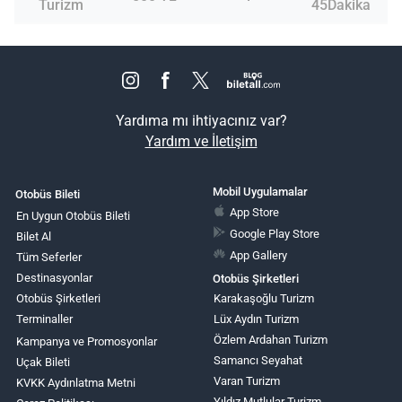
Turizm
45Dakika
Yardıma mı ihtiyacınız var?
Yardım ve İletişim
Mobil Uygulamalar
Otobüs Bileti
App Store
En Uygun Otobüs Bileti
Google Play Store
Bilet Al
App Gallery
Tüm Seferler
Destinasyonlar
Otobüs Şirketleri
Otobüs Şirketleri
Karakaşoğlu Turizm
Terminaller
Lüx Aydın Turizm
Özlem Ardahan Turizm
Kampanya ve Promosyonlar
Samancı Seyahat
Uçak Bileti
Varan Turizm
KVKK Aydınlatma Metni
Yıldız Mutlular Turizm