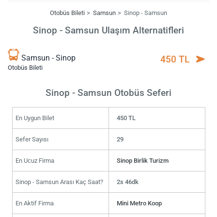
Otobüs Bileti
Samsun
Sinop - Samsun
Sinop - Samsun Ulaşım Alternatifleri
Samsun - Sinop
450 TL
Otobüs Bileti
Sinop - Samsun Otobüs Seferi
En Uygun Bilet
450 TL
Sefer Sayısı
29
En Ucuz Firma
Sinop Birlik Turizm
Sinop - Samsun Arası Kaç Saat?
2s 46dk
En Aktif Firma
Mini Metro Koop