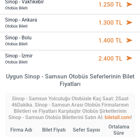
Sinop - Vakfıkebir
1.250 TL
Otobüs Bileti
Sinop - Ankara
1.300 TL
Otobüs Bileti
Sinop - Bolu
1.400 TL
Otobüs Bileti
Sinop - İzmir
2.400 TL
Otobüs Bileti
Uygun Sinop - Samsun Otobüs Seferlerinin Bilet
Fiyatları
Sinop - Samsun Yolculuğu Otobüsle Kaç Saat: 2Saat
46Dakika. Sinop - Samsun Arası Otobüs Firmalarının
Biletleri ve Fiyatları Karşılaştır Otobüs Şirketlerinin
Sinop - Samsun Otobüs Biletlerini Satın Al:
biletall.com
!
Ortalama
Firma Adı
Bilet Fiyatı
Sefer Sayısı
Süre