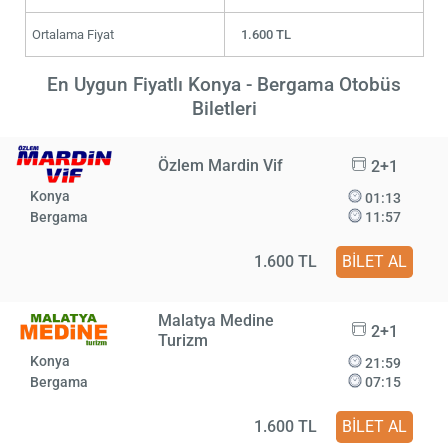
Ortalama Fiyat
1.600 TL
En Uygun Fiyatlı Konya - Bergama Otobüs
Biletleri
Özlem Mardin Vif
2+1
Konya
01:13
Bergama
11:57
1.600 TL
BİLET AL
Malatya Medine
2+1
Turizm
Konya
21:59
Bergama
07:15
1.600 TL
BİLET AL