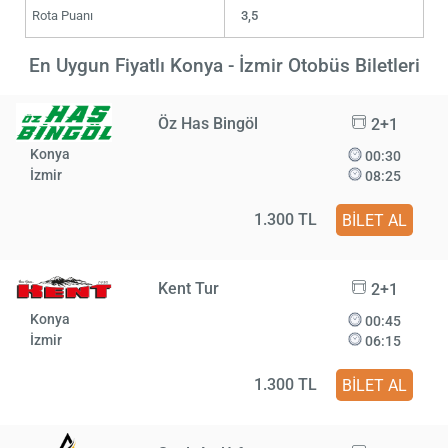
Rota Puanı
3,5
En Uygun Fiyatlı Konya - İzmir Otobüs Biletleri
Öz Has Bingöl
2+1
Konya
00:30
İzmir
08:25
1.300 TL
BİLET AL
Kent Tur
2+1
Konya
00:45
İzmir
06:15
1.300 TL
BİLET AL