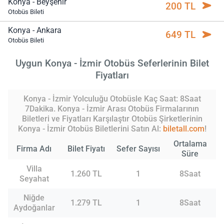
Konya - Beyşehir
200 TL
Otobüs Bileti
Konya - Ankara
649 TL
Otobüs Bileti
Uygun Konya - İzmir Otobüs Seferlerinin Bilet
Fiyatları
Konya - İzmir Yolculuğu Otobüsle Kaç Saat: 8Saat
7Dakika. Konya - İzmir Arası Otobüs Firmalarının
Biletleri ve Fiyatları Karşılaştır Otobüs Şirketlerinin
Konya - İzmir Otobüs Biletlerini Satın Al:
biletall.com
!
Ortalama
Firma Adı
Bilet Fiyatı
Sefer Sayısı
Süre
Villa
1.260 TL
1
8Saat
Seyahat
Niğde
1.279 TL
1
8Saat
Aydoğanlar