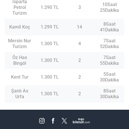
Isparta
10Saat
Petrol
1.290 TL
3
25Dakika
Turizm
8Saat
Kamil Koç
1.299 TL
14
41Dakika
Mersin Nur
7Saat
1.300 TL
4
Turizm
52Dakika
Öz Has
7Saat
1.300 TL
2
Bingöl
55Dakika
5Saat
Kent Tur
1.300 TL
2
30Dakika
Şanlı As
8Saat
1.300 TL
2
Urfa
30Dakika