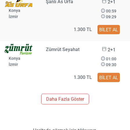
Şanlı As Urfa
2+1
Konya
00:59
İzmir
09:29
1.300 TL
BİLET AL
Zümrüt Seyahat
2+1
Konya
01:00
İzmir
09:30
1.300 TL
BİLET AL
Daha Fazla Göster