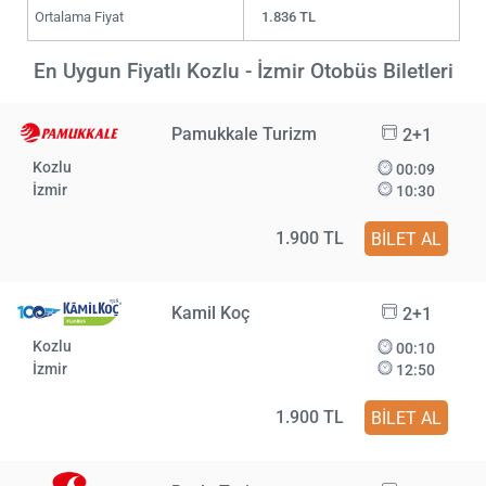
Ortalama Fiyat
1.836 TL
En Uygun Fiyatlı Kozlu - İzmir Otobüs Biletleri
Pamukkale Turizm
2+1
Kozlu
00:09
İzmir
10:30
1.900 TL
BİLET AL
Kamil Koç
2+1
Kozlu
00:10
İzmir
12:50
1.900 TL
BİLET AL