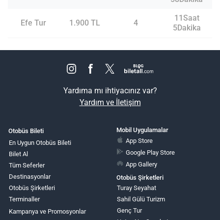
11Saat
Efe Tur
1.900 TL
4
5Dakika
Yardıma mı ihtiyacınız var?
Yardım ve İletişim
Mobil Uygulamalar
Otobüs Bileti
App Store
En Uygun Otobüs Bileti
Google Play Store
Bilet Al
App Gallery
Tüm Seferler
Destinasyonlar
Otobüs Şirketleri
Otobüs Şirketleri
Turay Seyahat
Terminaller
Sahil Gülü Turizm
Genç Tur
Kampanya ve Promosyonlar