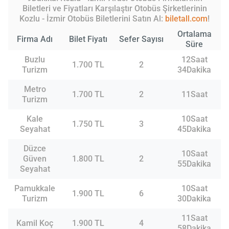
Biletleri ve Fiyatları Karşılaştır Otobüs Şirketlerinin
Kozlu - İzmir Otobüs Biletlerini Satın Al:
biletall.com
!
Ortalama
Firma Adı
Bilet Fiyatı
Sefer Sayısı
Süre
Buzlu
12Saat
1.700 TL
2
Turizm
34Dakika
Metro
1.700 TL
2
11Saat
Turizm
Kale
10Saat
1.750 TL
3
Seyahat
45Dakika
Düzce
10Saat
Güven
1.800 TL
2
55Dakika
Seyahat
Pamukkale
10Saat
1.900 TL
6
Turizm
30Dakika
11Saat
Kamil Koç
1.900 TL
4
58Dakika