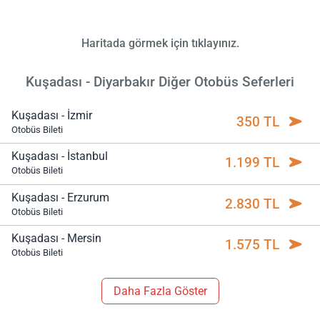
Haritada görmek için tıklayınız.
Kuşadası - Diyarbakır Diğer Otobüs Seferleri
Kuşadası - İzmir
350 TL
Otobüs Bileti
Kuşadası - İstanbul
1.199 TL
Otobüs Bileti
Kuşadası - Erzurum
2.830 TL
Otobüs Bileti
Kuşadası - Mersin
1.575 TL
Otobüs Bileti
Daha Fazla Göster