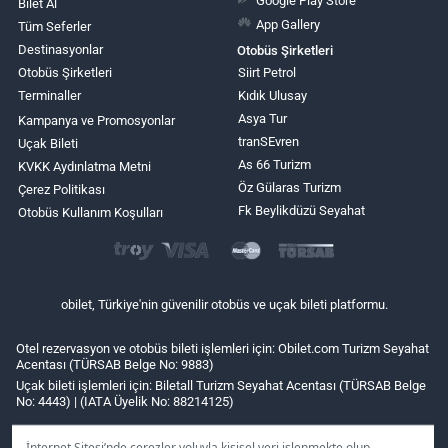
Bilet Al
App Gallery
Tüm Seferler
Destinasyonlar
Otobüs Şirketleri
Otobüs Şirketleri
Siirt Petrol
Terminaller
Kıdık Ulusay
Asya Tur
Kampanya ve Promosyonlar
tranSEvren
Uçak Bileti
As 66 Turizm
KVKK Aydınlatma Metni
Öz Gülaras Turizm
Çerez Politikası
Fk Beylikdüzü Seyahat
Otobüs Kullanım Koşulları
obilet, Türkiye'nin güvenilir otobüs ve uçak bileti platformu.
Otel rezervasyon ve otobüs bileti işlemleri için: Obilet.com Turizm Seyahat
Acentası (TÜRSAB Belge No: 9883)
Uçak bileti işlemleri için: Biletall Turizm Seyahat Acentası (TÜRSAB Belge
No: 4443) | (IATA Üyelik No: 88214125)
İnternet Sitesi’nde çerezler yoluyla kişisel veri işlenmekte olup