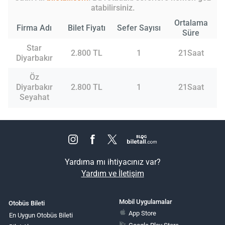
atabilirsiniz.
Ortalama
Firma Adı
Bilet Fiyatı
Sefer Sayısı
Süre
Star
2.800 TL
1
21Saat
Diyarbakır
Öz
Diyarbakır
2.800 TL
1
21Saat
Seyahat
Yardıma mı ihtiyacınız var?
Yardım ve İletişim
Mobil Uygulamalar
Otobüs Bileti
App Store
En Uygun Otobüs Bileti
Google Play Store