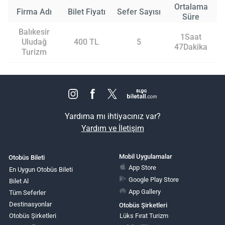
Ortalama
Firma Adı
Bilet Fiyatı
Sefer Sayısı
Süre
Balıkesir
1Saat
Uludağ
400 TL
5
47Dakika
Turizm
Yardıma mı ihtiyacınız var?
Yardım ve İletişim
Mobil Uygulamalar
Otobüs Bileti
App Store
En Uygun Otobüs Bileti
Google Play Store
Bilet Al
App Gallery
Tüm Seferler
Destinasyonlar
Otobüs Şirketleri
Otobüs Şirketleri
Lüks Fırat Turizm