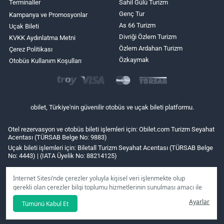
Terminaller
Sahil Gülü Turizm
Genç Tur
Kampanya ve Promosyonlar
As 66 Turizm
Uçak Bileti
Divriği Özlem Turizm
KVKK Aydınlatma Metni
Özlem Ardahan Turizm
Çerez Politikası
Özkaymak
Otobüs Kullanım Koşulları
obilet, Türkiye'nin güvenilir otobüs ve uçak bileti platformu.
Otel rezervasyon ve otobüs bileti işlemleri için: Obilet.com Turizm Seyahat
Acentası (TÜRSAB Belge No: 9883)
Uçak bileti işlemleri için: Biletall Turizm Seyahat Acentası (TÜRSAB Belge
No: 4443) | (IATA Üyelik No: 88214125)
İnternet Sitesi’nde çerezler yoluyla kişisel veri işlenmekte olup
gerekli olan çerezler bilgi toplumu hizmetlerinin sunulması amacı ile
kullanılmaktadır. Tercihleriniz doğrultusunda size özel
Ayarlar
Tümünü Kabul Et
kişiselleştirilmiş çerezleri ve özel kampanyaları
reddet
seçeneğine
tıklamanız halinde kullanımınıza sunamayacağız.
Aydınlatma Metni
’mizi lütfen inceleyiniz.