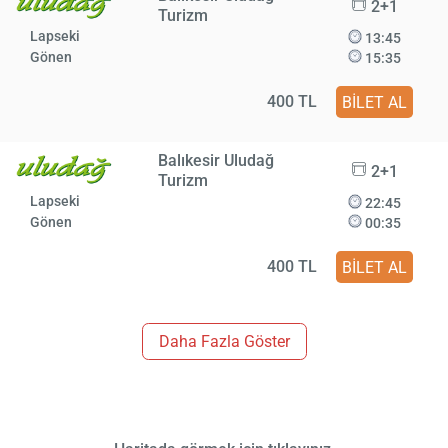
2+1
Turizm
Lapseki
13:45
Gönen
15:35
400 TL
BİLET AL
Balıkesir Uludağ
2+1
Turizm
Lapseki
22:45
Gönen
00:35
400 TL
BİLET AL
Daha Fazla Göster