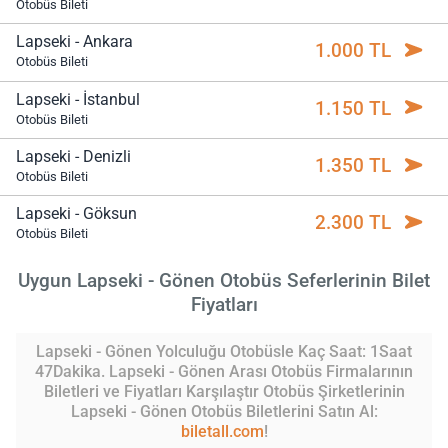
Otobüs Bileti
Lapseki - Ankara
1.000 TL
Otobüs Bileti
Lapseki - İstanbul
1.150 TL
Otobüs Bileti
Lapseki - Denizli
1.350 TL
Otobüs Bileti
Lapseki - Göksun
2.300 TL
Otobüs Bileti
Uygun Lapseki - Gönen Otobüs Seferlerinin Bilet
Fiyatları
Lapseki - Gönen Yolculuğu Otobüsle Kaç Saat: 1Saat
47Dakika. Lapseki - Gönen Arası Otobüs Firmalarının
Biletleri ve Fiyatları Karşılaştır Otobüs Şirketlerinin
Lapseki - Gönen Otobüs Biletlerini Satın Al:
biletall.com
!