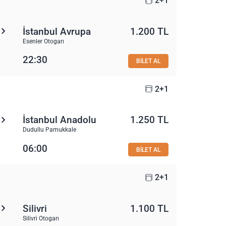
2+1
İstanbul Avrupa
1.200 TL
Esenler Otogarı
22:30
BİLET AL
2+1
İstanbul Anadolu
1.250 TL
Dudullu Pamukkale
06:00
BİLET AL
2+1
Silivri
1.100 TL
Silivri Otogarı