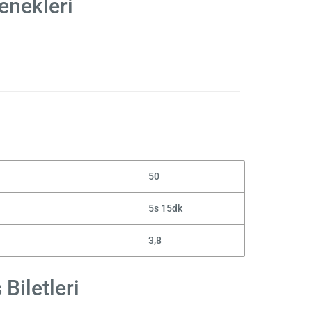
enekleri
50
5s 15dk
3,8
Biletleri