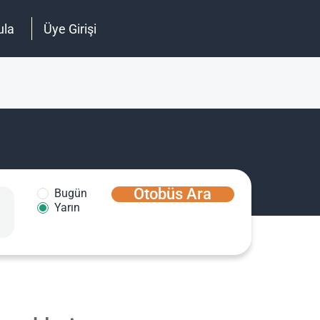
ula
Üye Girişi
Otobüs Ara
Bugün
Yarın