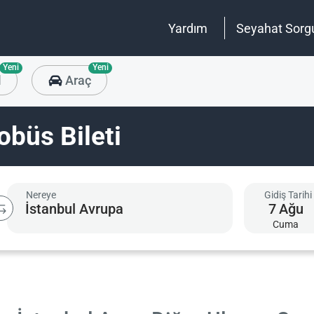
Yardım
Seyahat Sorg
Yeni
Yeni
l
Araç
obüs Bileti
Nereye
Gidiş Tarihi
7
Ağu
Cuma