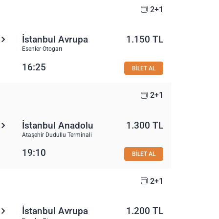
2+1
İstanbul Avrupa
1.150 TL
Esenler Otogarı
16:25
BİLET AL
2+1
İstanbul Anadolu
1.300 TL
Ataşehir Dudullu Terminali
19:10
BİLET AL
2+1
İstanbul Avrupa
1.200 TL