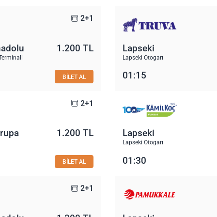
2+1
nadolu
1.200 TL
Lapseki
Terminali
Lapseki Otogarı
01:15
BİLET AL
2+1
vrupa
1.200 TL
Lapseki
Lapseki Otogarı
01:30
BİLET AL
2+1