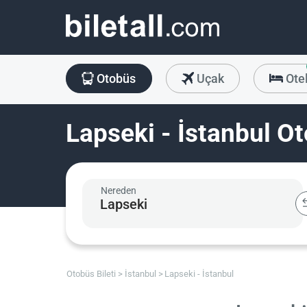
Otobüs
Uçak
Ote
Lapseki - İstanbul Ot
Nereden
Otobüs Bileti
İstanbul
Lapseki - İstanbul