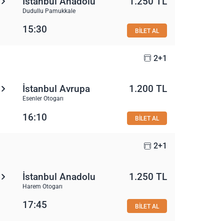
İstanbul Anadolu
1.250 TL
Dudullu Pamukkale
15:30
BİLET AL
2+1
İstanbul Avrupa
1.200 TL
Esenler Otogarı
16:10
BİLET AL
2+1
İstanbul Anadolu
1.250 TL
Harem Otogarı
17:45
BİLET AL