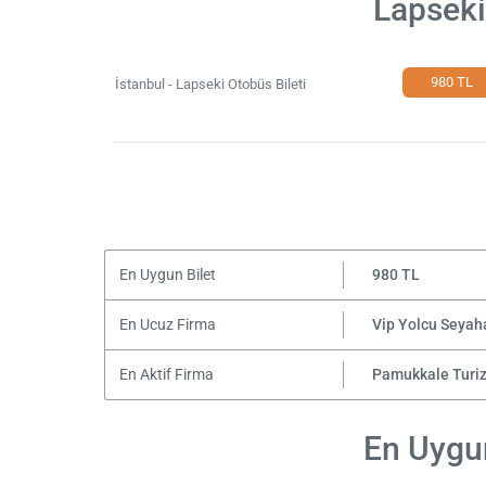
Lapseki
980 TL
İstanbul - Lapseki Otobüs Bileti
En Uygun Bilet
980 TL
En Ucuz Firma
Vip Yolcu Seyah
En Aktif Firma
Pamukkale Turi
En Uygun