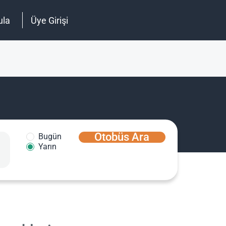
ula
Üye Girişi
Otobüs Ara
Bugün
Yarın