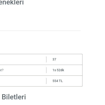
enekleri
37
at?
1s 52dk
554 TL
Biletleri