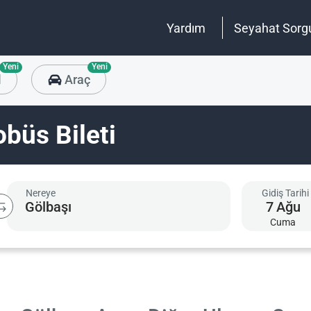
Yardım
Seyahat Sorg
Yeni
Yeni
l
Araç
büs Bileti
Nereye
Gidiş Tarihi
7
Ağu
Cuma