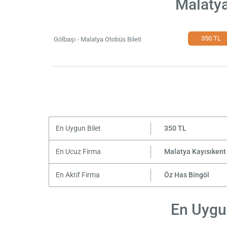
Malatya
350 TL
Gölbaşı - Malatya Otobüs Bileti
En Uygun Bilet
350 TL
En Ucuz Firma
Malatya Kayısıkent
En Aktif Firma
Öz Has Bingöl
En Uygun