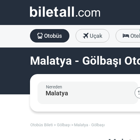
Otobüs
Uçak
Ote
Malatya - Gölbaşı Oto
Nereden
Otobüs Bileti
Gölbaşı
Malatya - Gölbaşı