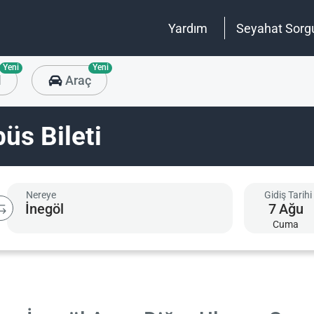
Yardım
Seyahat Sorg
Yeni
Yeni
l
Araç
üs Bileti
Nereye
Gidiş Tarihi
7
Ağu
Cuma