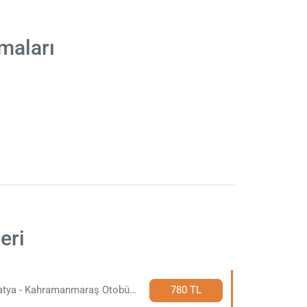
maları
eri
Malatya - Kahramanmaraş Otobüs Bileti
780 TL