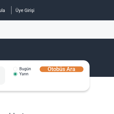
ula
Üye Girişi
Otobüs Ara
Bugün
Yarın