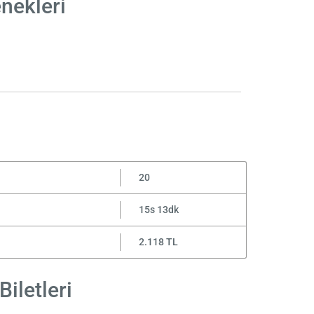
nekleri
20
15s 13dk
2.118 TL
iletleri