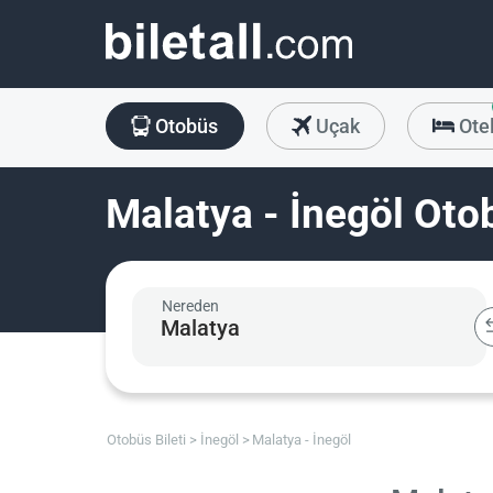
Otobüs
Uçak
Ote
Malatya - İnegöl Otob
Nereden
Otobüs Bileti
İnegöl
Malatya - İnegöl