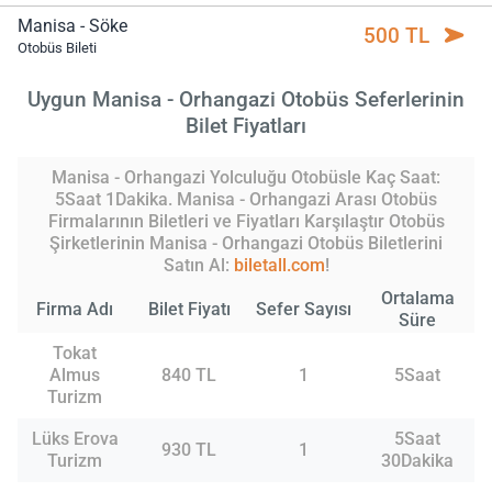
Manisa - Söke
500 TL
Otobüs Bileti
Uygun Manisa - Orhangazi Otobüs Seferlerinin
Bilet Fiyatları
Manisa - Orhangazi Yolculuğu Otobüsle Kaç Saat:
5Saat 1Dakika. Manisa - Orhangazi Arası Otobüs
Firmalarının Biletleri ve Fiyatları Karşılaştır Otobüs
Şirketlerinin Manisa - Orhangazi Otobüs Biletlerini
Satın Al:
biletall.com
!
Ortalama
Firma Adı
Bilet Fiyatı
Sefer Sayısı
Süre
Tokat
Almus
840 TL
1
5Saat
Turizm
Lüks Erova
5Saat
930 TL
1
Turizm
30Dakika