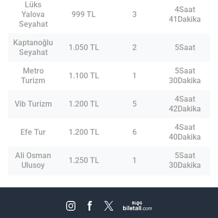
Lüks
4Saat
Yalova
999 TL
3
41Dakika
Seyahat
Kaptanoğlu
1.050 TL
2
5Saat
Seyahat
Metro
5Saat
1.100 TL
1
Turizm
30Dakika
4Saat
Vib Turizm
1.200 TL
5
42Dakika
4Saat
Efe Tur
1.200 TL
6
40Dakika
Ali Osman
5Saat
1.250 TL
1
Ulusoy
30Dakika