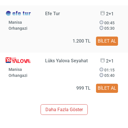
Efe Tur
2+1
Manisa
00:45
Orhangazi
05:30
1.200 TL
BİLET AL
Lüks Yalova Seyahat
2+1
Manisa
01:15
Orhangazi
05:40
999 TL
BİLET AL
Daha Fazla Göster