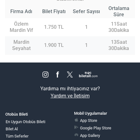
Ortalama
Firma Adı
Bilet Fiyatı
Sefer Sayısı
Süre
Özlem
11Saat
1.750 TL
1
Mardin Vif
30Dakika
Mardin
13Saat
1.900 TL
1
Seyahat
30Dakika
Yardıma mı ihtiyacınız var?
Yardım ve İletişim
Mobil Uygulamalar
Otobüs Bileti
App Store
En Uygun Otobüs Bileti
Google Play Store
Bilet Al
App Gallery
Tüm Seferler