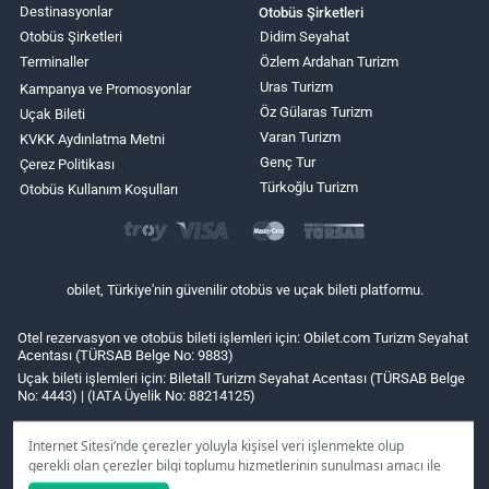
Destinasyonlar
Otobüs Şirketleri
Otobüs Şirketleri
Didim Seyahat
Terminaller
Özlem Ardahan Turizm
Uras Turizm
Kampanya ve Promosyonlar
Öz Gülaras Turizm
Uçak Bileti
Varan Turizm
KVKK Aydınlatma Metni
Genç Tur
Çerez Politikası
Türkoğlu Turizm
Otobüs Kullanım Koşulları
obilet, Türkiye'nin güvenilir otobüs ve uçak bileti platformu.
Otel rezervasyon ve otobüs bileti işlemleri için: Obilet.com Turizm Seyahat
Acentası (TÜRSAB Belge No: 9883)
Uçak bileti işlemleri için: Biletall Turizm Seyahat Acentası (TÜRSAB Belge
No: 4443) | (IATA Üyelik No: 88214125)
İnternet Sitesi’nde çerezler yoluyla kişisel veri işlenmekte olup
gerekli olan çerezler bilgi toplumu hizmetlerinin sunulması amacı ile
kullanılmaktadır. Tercihleriniz doğrultusunda size özel