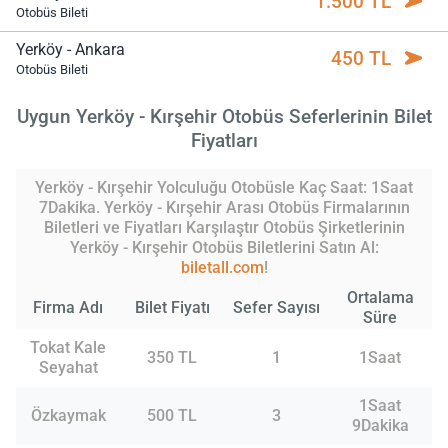
1.500 TL
Otobüs Bileti
Yerköy - Ankara
450 TL
Otobüs Bileti
Uygun Yerköy - Kırşehir Otobüs Seferlerinin Bilet
Fiyatları
Yerköy - Kırşehir Yolculuğu Otobüsle Kaç Saat: 1Saat
7Dakika. Yerköy - Kırşehir Arası Otobüs Firmalarının
Biletleri ve Fiyatları Karşılaştır Otobüs Şirketlerinin
Yerköy - Kırşehir Otobüs Biletlerini Satın Al:
biletall.com
!
Ortalama
Firma Adı
Bilet Fiyatı
Sefer Sayısı
Süre
Tokat Kale
350 TL
1
1Saat
Seyahat
1Saat
Özkaymak
500 TL
3
9Dakika