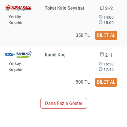
Tokat Kale Seyahat
2+2
Yerköy
14:00
Kırşehir
15:00
350 TL
BİLET AL
Kamil Koç
2+1
Yerköy
16:30
Kırşehir
17:40
500 TL
BİLET AL
Daha Fazla Göster