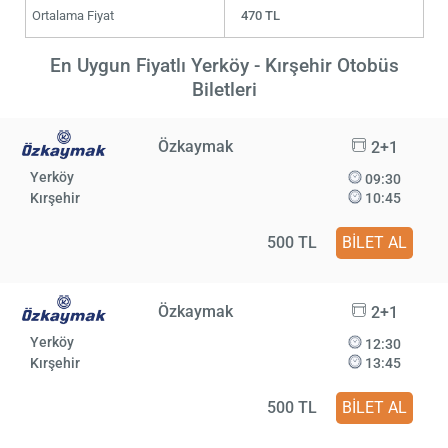
Ortalama Fiyat
470 TL
En Uygun Fiyatlı Yerköy - Kırşehir Otobüs
Biletleri
Özkaymak
2+1
Yerköy
09:30
Kırşehir
10:45
500 TL
BİLET AL
Özkaymak
2+1
Yerköy
12:30
Kırşehir
13:45
500 TL
BİLET AL