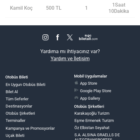
1Saat
Kamil Koç
500 TL
1
10Dakika
Yardıma mı ihtiyacınız var?
Yardım ve İletişim
Mobil Uygulamalar
Otobüs Bileti
App Store
En Uygun Otobüs Bileti
Google Play Store
Bilet Al
App Gallery
Tüm Seferler
Destinasyonlar
Otobüs Şirketleri
Otobüs Şirketleri
Karakaşoğlu Turizm
Terminaller
Eşme Ermenek Turizm
Öz Elbistan Seyahat
Kampanya ve Promosyonlar
S.A. ALSINA GRAELLS DE
Uçak Bileti
AUTOTRANSPORTES