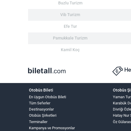
Buzlu Turizm
Vib Turizm
Efe Tur
Pamukkale Turizm
Kamil Koç
He
Otobüs Bileti
Otobüs Şi
En Uygun Otobüs Bileti
Yaman Tur
Tüm Seferler
Karabük D
Destinasyonlar
Divriği Öz
Otobüs Şirketleri
Hatay Nur 
Terminaller
Öz Gülaras
Kampanya ve Promosyonlar