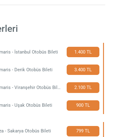
rleri
aris - İstanbul Otobüs Bileti
1.400 TL
aris - Derik Otobüs Bileti
3.400 TL
Marmaris - Viranşehir Otobüs Bileti
2.100 TL
aris - Uşak Otobüs Bileti
900 TL
a - Sakarya Otobüs Bileti
799 TL