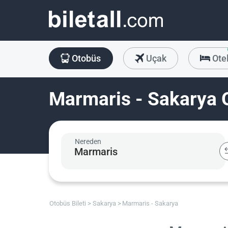
Otobüs
Uçak
Ote
Marmaris - Sakarya O
Nereden
Otobüs Bileti
Sakarya
Marmaris - Sakarya