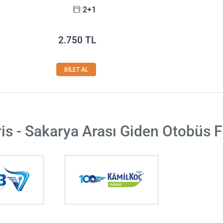
2+1
2.750 TL
BİLET AL
s - Sakarya Arası Giden Otobüs F