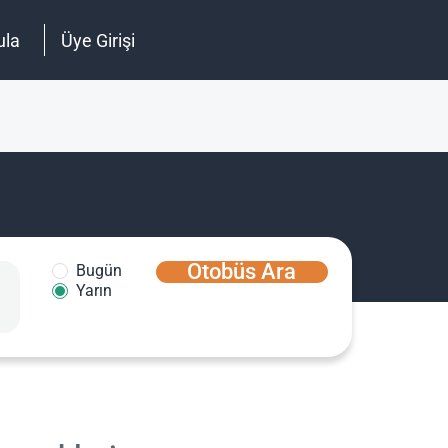
ula
Üye Girişi
Otobüs Ara
Bugün
Yarın