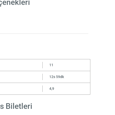
çenekleri
i
11
12s 59dk
4,9
 Biletleri