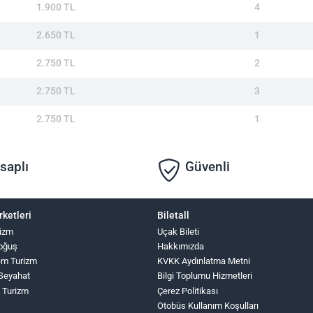
1.900 TL
4
2.650 TL
1
2.750 TL
2
2.750 TL
3
2.750 TL
1
saplı
Güvenli
rketleri
Biletall
izm
Uçak Bileti
oğuş
Hakkımızda
lem Turizm
KVKK Aydınlatma Metni
Seyahat
Bilgi Toplumu Hizmetleri
 Turizm
Çerez Politikası
Otobüs Kullanım Koşulları