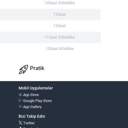
14Saat 45Dakika
12Saat
12Saat
11Saat 35Dakika
13Saat 6Dakika
Pratik
Mobil Uygulamalar
App Store
Google Play Store
App Gallery
Bizi Takip Edin
Twitter