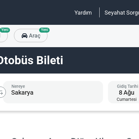
Yardım
Seyahat Sorg
Yeni
Yeni
l
Araç
tobüs Bileti
Nereye
Gidiş Tarihi
8
Ağu
Cumartesi