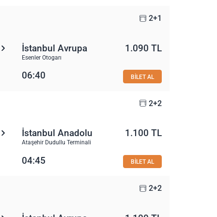
2+1
İstanbul Avrupa
1.090 TL
Esenler Otogarı
06:40
BİLET AL
2+2
İstanbul Anadolu
1.100 TL
Ataşehir Dudullu Terminali
04:45
BİLET AL
2+2