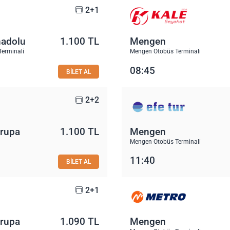
2+1
nadolu
1.100 TL
Mengen
Terminali
Mengen Otobüs Terminali
08:45
BİLET AL
2+2
vrupa
1.100 TL
Mengen
Mengen Otobüs Terminali
11:40
BİLET AL
2+1
vrupa
1.090 TL
Mengen