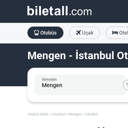
Otobüs
Uçak
Ote
Mengen - İstanbul Ot
Nereden
Otobüs Bileti
İstanbul
Mengen - İstanbul