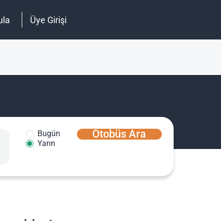
ula
Üye Girişi
Otobüs Ara
Bugün
Yarın