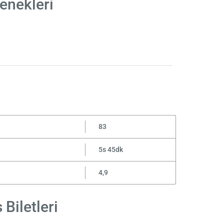
enekleri
83
5s 45dk
4,9
Biletleri