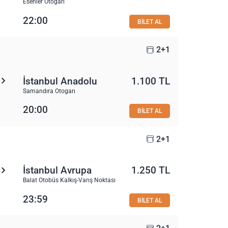
Esenler Otogarı
22:00
BİLET AL
2+1
İstanbul Anadolu
1.100 TL
Samandıra Otogarı
20:00
BİLET AL
2+1
İstanbul Avrupa
1.250 TL
Balat Otobüs Kalkış-Varış Noktası
23:59
BİLET AL