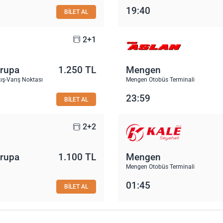
19:40
BİLET AL
2+1
vrupa
1.250 TL
Mengen
ış-Varış Noktası
Mengen Otobüs Terminali
23:59
BİLET AL
2+2
vrupa
1.100 TL
Mengen
Mengen Otobüs Terminali
01:45
BİLET AL