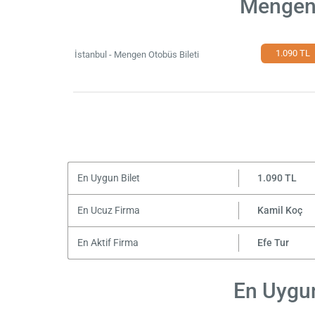
Mengen 
1.090 TL
İstanbul - Mengen Otobüs Bileti
En Uygun Bilet
1.090 TL
En Ucuz Firma
Kamil Koç
En Aktif Firma
Efe Tur
En Uygun