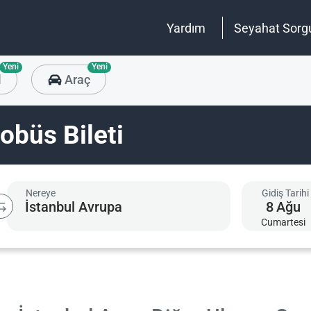
Yardım
Seyahat Sorg
Yeni
Yeni
l
Araç
obüs Bileti
Nereye
Gidiş Tarihi
8
Ağu
Cumartesi