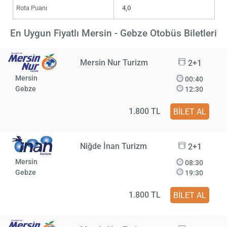
Rota Puanı
4,0
En Uygun Fiyatlı Mersin - Gebze Otobüs Biletleri
Mersin Nur Turizm
2+1
Mersin
00:40
Gebze
12:30
1.800 TL
BİLET AL
Niğde İnan Turizm
2+1
Mersin
08:30
Gebze
19:30
1.800 TL
BİLET AL