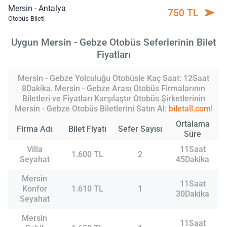
Mersin - Antalya
750 TL
Otobüs Bileti
Uygun Mersin - Gebze Otobüs Seferlerinin Bilet
Fiyatları
Mersin - Gebze Yolculuğu Otobüsle Kaç Saat: 12Saat
8Dakika. Mersin - Gebze Arası Otobüs Firmalarının
Biletleri ve Fiyatları Karşılaştır Otobüs Şirketlerinin
Mersin - Gebze Otobüs Biletlerini Satın Al:
biletall.com
!
Ortalama
Firma Adı
Bilet Fiyatı
Sefer Sayısı
Süre
Villa
11Saat
1.600 TL
2
Seyahat
45Dakika
Mersin
11Saat
Konfor
1.610 TL
1
30Dakika
Seyahat
Mersin
11Saat