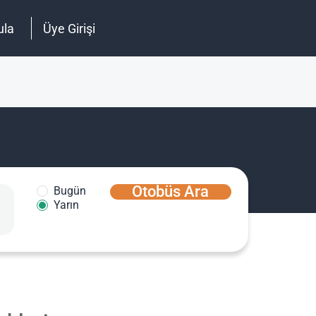
ula
Üye Girişi
Otobüs Ara
Bugün
Yarın