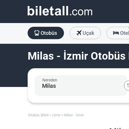
Otobüs
Uçak
Ote
Milas - İzmir Otobüs 
Nereden
Otobüs Bileti
İzmir
Milas - İzmir