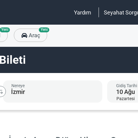
Yardım
Seyahat Sorg
Yeni
Yeni
l
Araç
Bileti
Nereye
Gidiş Tarihi
10
Ağu
Pazartesi