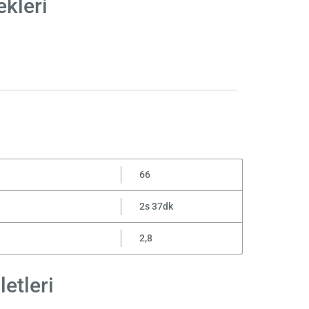
ekleri
66
2s 37dk
2,8
letleri