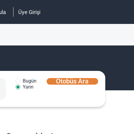
ula
Üye Girişi
Otobüs Ara
Bugün
Yarın