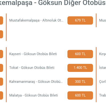
emalpaşa - Göksun Diğer Otobüs 
Mustafakemalpaşa - Altınoluk Otobüs Bileti
679 TL
Kayseri - Göksun Otobüs Bileti
600 TL
Kırş
Tokat - Göksun Otobüs Bileti
1.400 TL
İsta
Kahramanmaraş - Göksun Otobüs Bileti
300 TL
Çorl
Malatya - Göksun Otobüs Bileti
600 TL
Trab