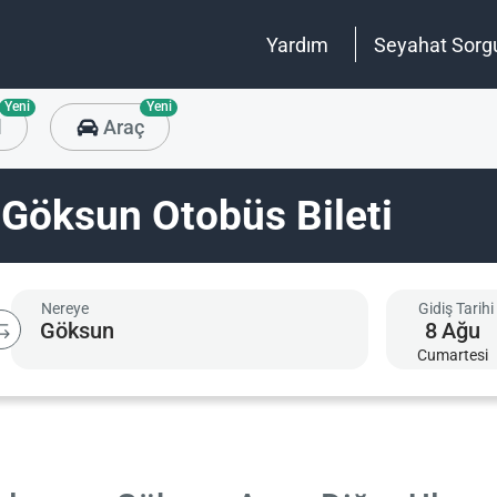
Yardım
Seyahat Sorg
Yeni
Yeni
l
Araç
Göksun Otobüs Bileti
Nereye
Gidiş Tarihi
8
Ağu
Cumartesi