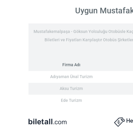
Uygun Mustafake
Mustafakemalpaşa - Göksun Yolculuğu Otobüsle Kaç 
Biletleri ve Fiyatları Karşılaştır Otobüs Şirke
Firma Adı
Adıyaman Ünal Turizm
Aksu Turizm
Ede Turizm
He