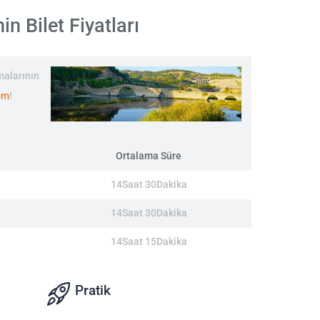
 Bilet Fiyatları
malarının
com
!
Ortalama Süre
14Saat 30Dakika
14Saat 30Dakika
14Saat 15Dakika
Pratik