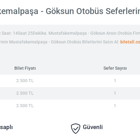
malpaşa - Göksun Otobüs Seferlerinin
Saat: 14Saat 25Dakika. Mustafakemalpaşa - Göksun Arası Otobüs Fir
tlerinin Mustafakemalpaşa - Göksun Otobüs Biletlerini Satın Al:
biletall.
Bilet Fiyatı
Sefer Sayısı
2.500 TL
1
2.500 TL
1
2.500 TL
1
saplı
Güvenli