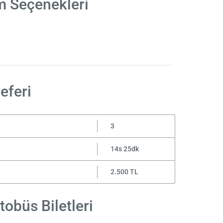
m Seçenekleri
eferi
3
?
14s 25dk
2.500 TL
obüs Biletleri