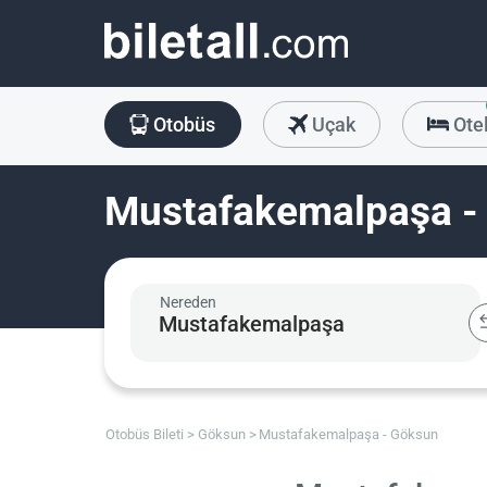
Otobüs
Uçak
Ote
Mustafakemalpaşa - 
Nereden
Otobüs Bileti
Göksun
Mustafakemalpaşa - Göksun