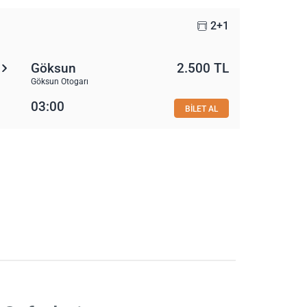
2+1
Göksun
2.500 TL
Göksun Otogarı
03:00
BİLET AL