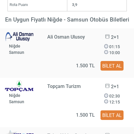
Rota Puanı
3,9
En Uygun Fiyatlı Niğde - Samsun Otobüs Biletleri
Ali Osman Ulusoy
2+1
Niğde
01:15
Samsun
10:00
1.500 TL
BİLET AL
Topçam Turizm
2+1
Niğde
02:30
Samsun
12:15
1.500 TL
BİLET AL