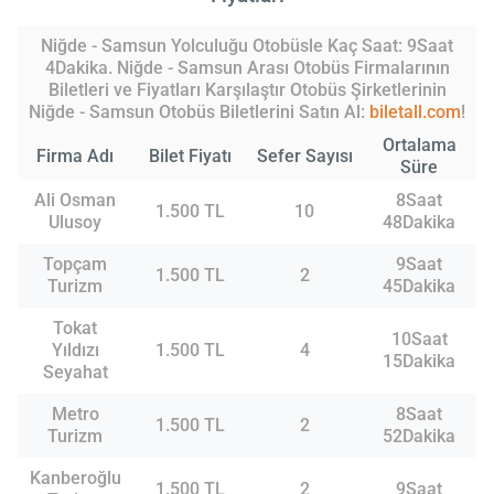
Niğde - Samsun Yolculuğu Otobüsle Kaç Saat: 9Saat
4Dakika. Niğde - Samsun Arası Otobüs Firmalarının
Biletleri ve Fiyatları Karşılaştır Otobüs Şirketlerinin
Niğde - Samsun Otobüs Biletlerini Satın Al:
biletall.com
!
Ortalama
Firma Adı
Bilet Fiyatı
Sefer Sayısı
Süre
Ali Osman
8Saat
1.500 TL
10
Ulusoy
48Dakika
Topçam
9Saat
1.500 TL
2
Turizm
45Dakika
Tokat
10Saat
Yıldızı
1.500 TL
4
15Dakika
Seyahat
Metro
8Saat
1.500 TL
2
Turizm
52Dakika
Kanberoğlu
1.500 TL
2
9Saat