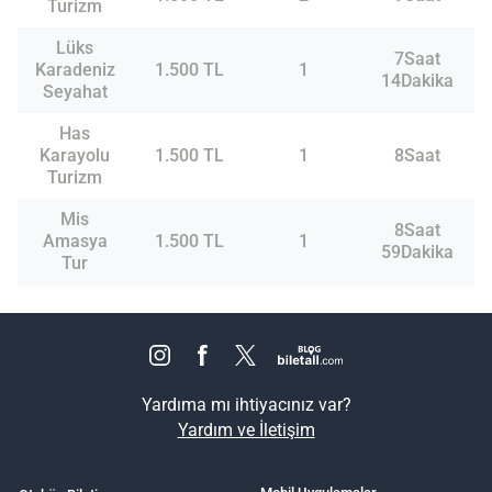
Turizm
Lüks
7Saat
Karadeniz
1.500 TL
1
14Dakika
Seyahat
Has
Karayolu
1.500 TL
1
8Saat
Turizm
Mis
8Saat
Amasya
1.500 TL
1
59Dakika
Tur
Yardıma mı ihtiyacınız var?
Yardım ve İletişim